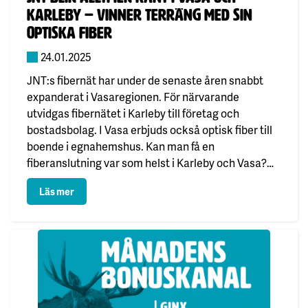
Karleby – vinner terräng med sin
optiska fiber
24.01.2025
JNT:s fibernät har under de senaste åren snabbt
expanderat i Vasaregionen. För närvarande
utvidgas fibernätet i Karleby till företag och
bostadsbolag. I Vasa erbjuds också optisk fiber till
boende i egnahemshus. Kan man få en
fiberanslutning var som helst i Karleby och Vasa?
Om du funderar på fiber till ett visst objekt så
: JNT blir alltmer känt i Vasa och Karleby – vinner ter
Läs mer
besvaras frågan…