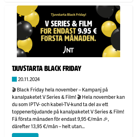
Publicerad:
Tjuvstarta Black Friday
20.11.2024
🎬 Black Friday hela november – Kampanj på
kanalpaketet V Series & Film! 🎬 Hela november kan
du som IPTV- och kabel-TV-kund ta del av ett
toppenerbjudande på kanalpaketet V Series & Film!
Få första månaden för endast 9,95 €/mån 🎉,
därefter 13,95 €/mån – helt utan
bindningstid.Dessutom ingår streamingtjänsten