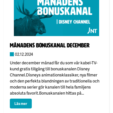
Publicerad:
månadens bonuskanal december
02.12.2024
Under december månad får du som vår kabel-TV-
kund gratis tillgång till bonuskanalen Disney
Channel.Disneys animationsklassiker, nya filmer
och den perfekta blandningen av traditionella och
moderna serier gör kanalen till hela familjens
absoluta favorit.Bonuskanalen hittas på
kanalplats 160 i kabel-TV.Trevlig december!
: månadens bonuskanal december
Läs mer