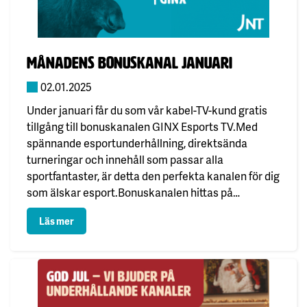
Publicerad:
månadens bonuskanal Januari
02.01.2025
Under januari får du som vår kabel-TV-kund gratis
tillgång till bonuskanalen GINX Esports TV.Med
spännande esportunderhållning, direktsända
turneringar och innehåll som passar alla
sportfantaster, är detta den perfekta kanalen för dig
som älskar esport.Bonuskanalen hittas på
kanalplats 237 i kabel-TV.God fortsättning på det
: månadens bonuskanal Januari
Läs mer
nya året!