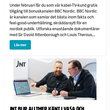
Under februari får du som vår kabel-TV-kund gratis
tillgång till bonuskanalen BBC Nordic. BBC Nordic
är kanalen som samlar det bästa inom fakta och
feel-good-underhållning, skräddarsytt för en
nordisk publik. Utforska enastående dokumentärer
med Sir David Attenborough och Louis Theroux,
kombinerat med humor och underhållning från
: Februari månadens bonuskanal
Läs mer
stjärnor som Graham Norton och det omtyckta
programmet QI. Bonuskanalen hittas på…
Publicerad:
JNT blir alltmer känt i Vasa och