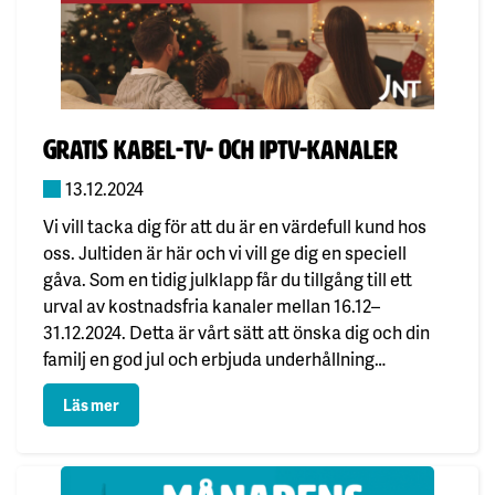
Publicerad:
Gratis kabel-TV- och IPTV-kanaler
13.12.2024
Vi vill tacka dig för att du är en värdefull kund hos
oss. Jultiden är här och vi vill ge dig en speciell
gåva. Som en tidig julklapp får du tillgång till ett
urval av kostnadsfria kanaler mellan 16.12–
31.12.2024. Detta är vårt sätt att önska dig och din
familj en god jul och erbjuda underhållning…
: Gratis kabel-TV- och IPTV-kanaler
Läs mer