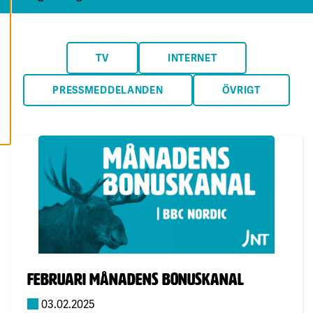
A
A
L
L
A
C
TV
INTERNET
O
O
K
PRESSMEDDELANDEN
ÖVRIGT
I
E
S
Publicerad:
Februari månadens bonuskanal
03.02.2025