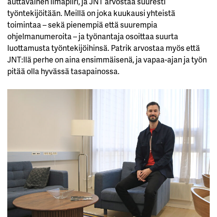
auttavainen ilmapiiri, ja JNT arvostaa suuresti
työntekijöitään. Meillä on joka kuukausi yhteistä
toimintaa – sekä pienempiä että suurempia
ohjelmanumeroita – ja työnantaja osoittaa suurta
luottamusta työntekijöihinsä. Patrik arvostaa myös että
JNT:llä perhe on aina ensimmäisenä, ja vapaa-ajan ja työn
pitää olla hyvässä tasapainossa.