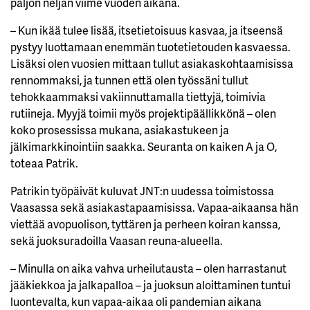
paljon neljän viime vuoden aikana.
– Kun ikää tulee lisää, itsetietoisuus kasvaa, ja itseensä
pystyy luottamaan enemmän tuotetietouden kasvaessa.
Lisäksi olen vuosien mittaan tullut asiakaskohtaamisissa
rennommaksi, ja tunnen että olen työssäni tullut
tehokkaammaksi vakiinnuttamalla tiettyjä, toimivia
rutiineja. Myyjä toimii myös projektipäällikkönä – olen
koko prosessissa mukana, asiakastukeen ja
jälkimarkkinointiin saakka. Seuranta on kaiken A ja O,
toteaa Patrik.
Patrikin työpäivät kuluvat JNT:n uudessa toimistossa
Vaasassa sekä asiakastapaamisissa. Vapaa-aikaansa hän
viettää avopuolison, tyttären ja perheen koiran kanssa,
sekä juoksuradoilla Vaasan reuna-alueella.
– Minulla on aika vahva urheilutausta – olen harrastanut
jääkiekkoa ja jalkapalloa – ja juoksun aloittaminen tuntui
luontevalta, kun vapaa-aikaa oli pandemian aikana