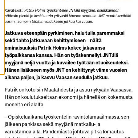
K
A
Kuvateksti: Patrik Holms työskentelee JNT:llä myyjänä, asiakkainaan
I
pääosin pieniä ja keskisuuria yrityksiä Vaasan seudulla. JNT muutti keväällä
K
K
uusiin, isompiin tiloihin voidakseen jatkaa kasvuaan.
I
E
Jatkuva eteenpäin pyrkiminen, halu tulla paremmaksi
V
Ä
sekä tahto jatkuvaan kehittymiseen – näitä
S
ominaisuuksia Patrik Holms kokee jakavansa
T
E
työpaikkansa kanssa. Hän on työskennellyt JNT:llä
E
T
myyjänä neljä vuotta ja kuvailee työtään etuoikeudeksi.
Hänen lisäkseen myös JNT on kehittynyt viime vuosien
aikana paljon, ja kasvu Vaasan seudulla jatkuu.
Patrik on kotoisin Maalahdesta ja asuu nykyään Vaasassa.
Hän on koulutukseltaan ekonomi ja hänellä on kokemusta
monelta eri alalta.
– Opiskeluaikana työskentelin ravintolamaailmassa, sen
jälkeen pankissa sekä myyjänä matkailu- ja
varustamoalalla. Pandemiasta johtuva pitkä lomautus