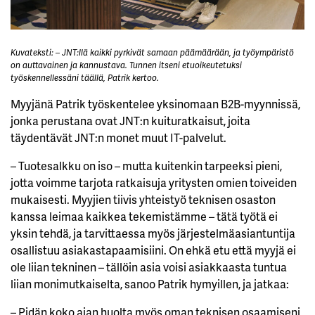
Kuvateksti: – JNT:llä kaikki pyrkivät samaan päämäärään, ja työympäristö
on auttavainen ja kannustava. Tunnen itseni etuoikeutetuksi
työskennellessäni täällä, Patrik kertoo.
Myyjänä Patrik työskentelee yksinomaan B2B-myynnissä,
jonka perustana ovat JNT:n kuituratkaisut, joita
täydentävät JNT:n monet muut IT-palvelut.
– Tuotesalkku on iso – mutta kuitenkin tarpeeksi pieni,
jotta voimme tarjota ratkaisuja yritysten omien toiveiden
mukaisesti. Myyjien tiivis yhteistyö teknisen osaston
kanssa leimaa kaikkea tekemistämme – tätä työtä ei
yksin tehdä, ja tarvittaessa myös järjestelmäasiantuntija
osallistuu asiakastapaamisiini. On ehkä etu että myyjä ei
ole liian tekninen – tällöin asia voisi asiakkaasta tuntua
liian monimutkaiselta, sanoo Patrik hymyillen, ja jatkaa:
– Pidän koko ajan huolta myös oman teknisen osaamiseni