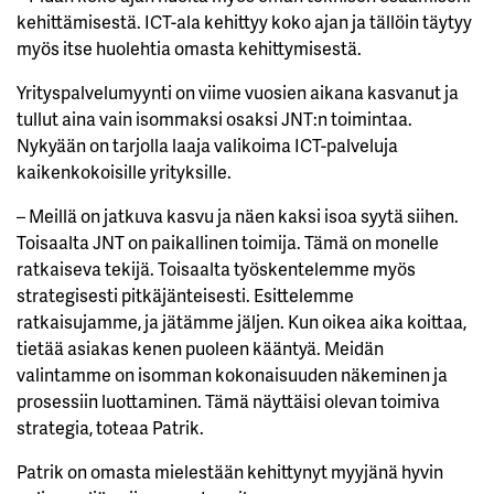
kehittämisestä. ICT-ala kehittyy koko ajan ja tällöin täytyy
myös itse huolehtia omasta kehittymisestä.
Yrityspalvelumyynti on viime vuosien aikana kasvanut ja
tullut aina vain isommaksi osaksi JNT:n toimintaa.
Nykyään on tarjolla laaja valikoima ICT-palveluja
kaikenkokoisille yrityksille.
– Meillä on jatkuva kasvu ja näen kaksi isoa syytä siihen.
Toisaalta JNT on paikallinen toimija. Tämä on monelle
ratkaiseva tekijä. Toisaalta työskentelemme myös
strategisesti pitkäjänteisesti. Esittelemme
ratkaisujamme, ja jätämme jäljen. Kun oikea aika koittaa,
tietää asiakas kenen puoleen kääntyä. Meidän
valintamme on isomman kokonaisuuden näkeminen ja
prosessiin luottaminen. Tämä näyttäisi olevan toimiva
strategia, toteaa Patrik.
Patrik on omasta mielestään kehittynyt myyjänä hyvin