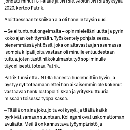
johdatti minut ICT-alalle ja JNT:lle. Aloitin JNT:llä syksyllä
2020, kertoo Patrik.
Aloittaessaan tekniikan ala oli hänelle täysin uusi.
– Se ei tuntunut ongelmalta – opin mielelläni uutta ja pyrin
koko ajan kehittymään. Työskentely pohjalaisessa,
pienemmässä yhtiössä, joka on altavastaajan asemassa
isompia kilpailijoita vastaan oli minulle entuudestaan
tuttua, joten tästä näkökulmasta työ sopi minulle
täydellisesti, toteaa Patrik.
Patrik tunsi että JNT:llä hänestä huolehdittiin hyvin, ja
pystyy nyt toteamaan ettei hän aikaisemmin ole kokenut
vastaavaa henkilöstöpolitiikkaa ja yrityskulttuuria
missään toisessa työpaikassa.
– Täällä on aina joku, jolta voi kysyä, ja täällä kaikki
pyrkivät samaan suuntaan. Kollegani ovat uskomattoman
avuliaita. Meillä on kannustava työympäristö ja