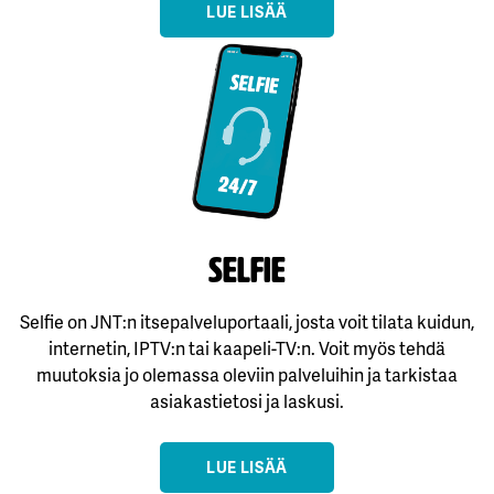
LUE LISÄÄ
Selfie
Selfie on JNT:n itsepalveluportaali, josta voit tilata kuidun,
internetin, IPTV:n tai kaapeli-TV:n. Voit myös tehdä
muutoksia jo olemassa oleviin palveluihin ja tarkistaa
asiakastietosi ja laskusi.
LUE LISÄÄ