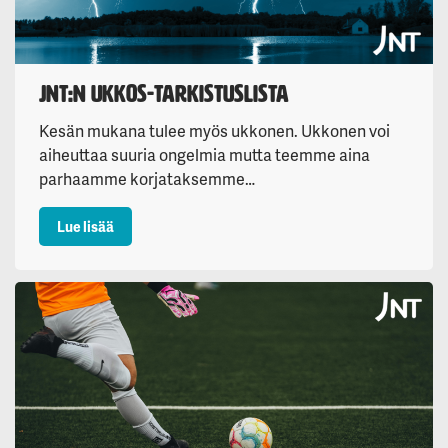
JNT:n ukkos-tarkistuslista
Kesän mukana tulee myös ukkonen. Ukkonen voi
aiheuttaa suuria ongelmia mutta teemme aina
parhaamme korjataksemme…
: JNT:n ukkos-tarkistuslista
Lue lisää