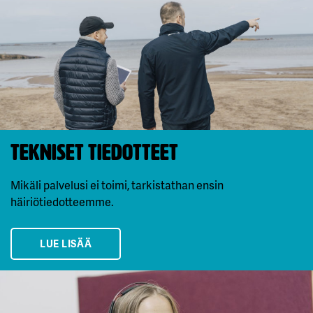
Tekniset tiedotteet
Mikäli palvelusi ei toimi, tarkistathan ensin
häiriötiedotteemme.
LUE LISÄÄ