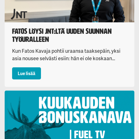
Fatos löysi JNT:ltä uuden suunnan
työuralleen
Kun Fatos Kavaja pohtii uraansa taaksepäin, yksi
asia nousee selvästi esiin: hän ei ole koskaan…
: Fatos löysi JNT:ltä uuden suunnan työuralleen
Lue lisää