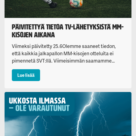
Päivitettyä tietoa TV-lähetyksistä MM-
kisojen aikana
Viimeksi päivitetty 25.6Olemme saaneet tiedon,
että kaikkia jalkapallon MM-kisojen otteluita ei
pimennetä SVT:llä. Viimeisimmän saamamme…
: Päivitettyä tietoa TV-lähetyksistä MM-kisojen aika
Lue lisää