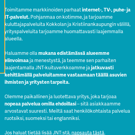
K
A
Toimitamme markkinoiden parhaat
internet-, TV-, puhe- ja
I
IT-palvelut.
Pohjanmaa on kotimme, ja tarjoamme
K
K
kuluttajapalveluita Kokkolan ja Kristiinankaupungin välillä,
I
E
yrityspalveluita tarjoamme huomattavasti laajemmalla
V
alueella.
Ä
S
T
E
Haluamme olla
mukana edistämässä alueemme
E
T
elinvoimaa
ja menestystä, ja teemme sen parhaiten
laajentamalla JNT-kuituverkkoamme ja
jatkuvasti
kehittämällä palveluitamme vastaamaan täällä asuvien
ihmisten ja yritysten tarpeita.
Olemme paikallinen ja luotettava yritys, joka tarjoaa
nopeaa palvelua omilla ehdoillasi
– sitä asiakkaamme
arvostavat suuresti. Meiltä saat henkilökohtaista palvelua
ruotsiksi, suomeksi tai englanniksi.
Jos haluat tietää lisää JNT:stä,
napsauta tästä
.