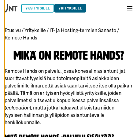
T
Siirry sisältöön
E
YKSITYISILLE
YRITYKSILLE
A
Vali
S
E
T
U
Etusivu
/
Yrityksille
/
IT- ja Hosting-termien Sanasto
/
K
SI
Remote Hands
A
Mikä on Remote Hands?
K
I
E
L
L
Remote Hands on palvelu, jossa konesalin asiantuntijat
Ä
suorittavat fyysisiä huoltotoimenpiteitä asiakkaiden
K
A
palvelimille ilman, että asiakkaan tarvitsee itse olla paikan
I
K
päällä. Tämä on erityisen hyödyllistä yrityksille, joiden
K
I
palvelimet sijaitsevat ulkopuolisessa palvelinsalissa
(
colocation
), mutta jotka haluavat ulkoistaa niiden
H
fyysisen hallinnan ja ylläpidon asiantuntevalle
Y
V
henkilökunnalle.
Ä
K
S
Y