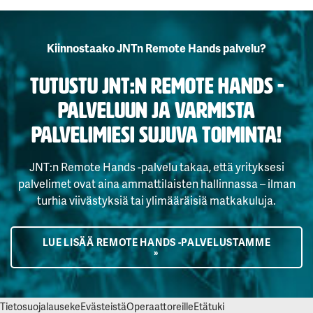
Kiinnostaako JNTn Remote Hands palvelu?
Tutustu JNT:n Remote Hands -
palveluun ja varmista
palvelimiesi sujuva toiminta!
JNT:n Remote Hands -palvelu takaa, että yrityksesi
palvelimet ovat aina ammattilaisten hallinnassa – ilman
turhia viivästyksiä tai ylimääräisiä matkakuluja.
LUE LISÄÄ REMOTE HANDS -PALVELUSTAMME
»
Tietosuojalauseke
Evästeistä
Operaattoreille
Etätuki