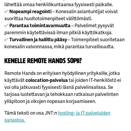
lähettää omaa henkilökuntaansa fyysisesti paikalle.
✅
Nopeampi reagointi
– Konesalin asiantuntijat voivat
suorittaa huoltotoimenpiteet välittömästi.
✅
Parantaa toimintavarmuutta
– Palvelimet pysyvät
paremmin käytettävissä ilman pitkiä käyttökatkoja.
✅
Turvallinen ja hallittu pääsy
– Toimenpiteet suoritetaan
konesalin valvonnassa, mikä parantaa turvallisuutta.
Kenelle Remote Hands sopii?
Remote Hands on erityisen hyödyllinen yrityksille, jotka
käyttävät
colocation-palvelua
tai joiden IT-henkilöstö ei
voi olla jatkuvasti fyysisesti läsnä palvelinsalissa. Se
tarjoaa luotettavan ja tehokkaan ratkaisun palvelinten
ylläpitoon ja vikojen nopeaan korjaamiseen.
Tämä teksti on osa JNT:n
hosting- ja IT-palveluiden
sanastoa.