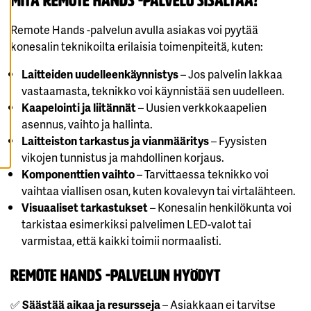
Mitä Remote Hands -palvelu sisältää?
K
A
Remote Hands -palvelun avulla asiakas voi pyytää
I
K
konesalin teknikoilta erilaisia toimenpiteitä, kuten:
K
I
E
Laitteiden uudelleenkäynnistys
– Jos palvelin lakkaa
V
Ä
vastaamasta, teknikko voi käynnistää sen uudelleen.
S
Kaapelointi ja liitännät
– Uusien verkkokaapelien
T
E
asennus, vaihto ja hallinta.
E
T
Laitteiston tarkastus ja vianmääritys
– Fyysisten
vikojen tunnistus ja mahdollinen korjaus.
Komponenttien vaihto
– Tarvittaessa teknikko voi
vaihtaa viallisen osan, kuten kovalevyn tai virtalähteen.
Visuaaliset tarkastukset
– Konesalin henkilökunta voi
tarkistaa esimerkiksi palvelimen LED-valot tai
varmistaa, että kaikki toimii normaalisti.
Remote Hands -palvelun hyödyt
✅
Säästää aikaa ja resursseja
– Asiakkaan ei tarvitse