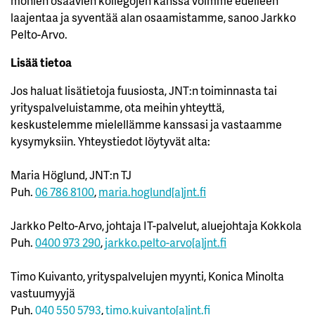
monien osaavien kollegojen kanssa voimme edelleen
laajentaa ja syventää alan osaamistamme, sanoo Jarkko
Pelto-Arvo.
Lisää tietoa
Jos haluat lisätietoja fuusiosta, JNT:n toiminnasta tai
yrityspalveluistamme, ota meihin yhteyttä,
keskustelemme mielellämme kanssasi ja vastaamme
kysymyksiin. Yhteystiedot löytyvät alta:
Maria Höglund, JNT:n TJ
Puh.
06 786 8100
,
maria.hoglund[a]jnt.fi
Jarkko Pelto-Arvo, johtaja IT-palvelut, aluejohtaja Kokkola
Puh.
0400 973 290
,
jarkko.pelto-arvo[a]jnt.fi
Timo Kuivanto, yrityspalvelujen myynti, Konica Minolta
vastuumyyjä
Puh.
040 550 5793
,
timo.kuivanto[a]jnt.fi