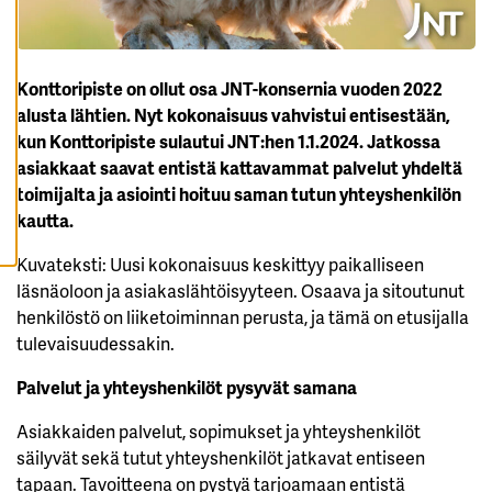
K
A
I
K
K
Konttoripiste on ollut osa JNT-konsernia vuoden 2022
I
E
alusta lähtien. Nyt kokonaisuus vahvistui entisestään,
V
Ä
kun Konttoripiste sulautui JNT:hen 1.1.2024. Jatkossa
S
asiakkaat saavat entistä kattavammat palvelut yhdeltä
T
E
toimijalta ja asiointi hoituu saman tutun yhteyshenkilön
E
T
kautta.
Kuvateksti: Uusi kokonaisuus keskittyy paikalliseen
läsnäoloon ja asiakaslähtöisyyteen. Osaava ja sitoutunut
henkilöstö on liiketoiminnan perusta, ja tämä on etusijalla
tulevaisuudessakin.
Palvelut ja yhteyshenkilöt pysyvät samana
Asiakkaiden palvelut, sopimukset ja yhteyshenkilöt
säilyvät sekä tutut yhteyshenkilöt jatkavat entiseen
tapaan. Tavoitteena on pystyä tarjoamaan entistä