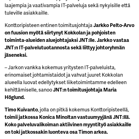
laajempia ja vaativampia IT-palveluja sekä nykyisille että
tuleville asiakkaille.
Konttoripisteen entinen toimitusjohtaja
Jarkko Pelto-Arvo
on fuusion myötä siirtynyt Kokkolan ja pohjoisten
toiminta-alueiden aluejohtajaksi JNT:lle. Jarkko vastaa
JNT:n IT-palvelutuotannosta sekä liittyy johtoryhmän
jäseneksi.
– Jarkon vankka kokemus yritysten IT-palveluista,
erinomaiset johtamistaidot ja vahvat juuret Kokkolan
alueella luovat edellytykset liiketoimintamme edelleen
kehittämiselle, sanoo
JNT:n toimitusjohtaja Maria
Höglund.
Timo Kuivanto
, jolla on pitkä kokemus Konttoripisteellä,
toimii jatkossa Konica Minoltan vastuumyyjänä JNT:llä.
Koko palveluvalikoiman aktiivinen myyntityö asiakkaille
on toki jatkossakin luonteva osa Timon arkea.