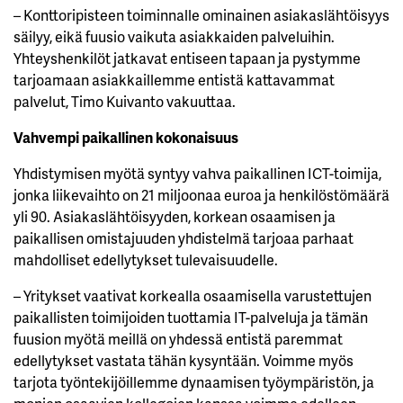
– Konttoripisteen toiminnalle ominainen asiakaslähtöisyys
säilyy, eikä fuusio vaikuta asiakkaiden palveluihin.
Yhteyshenkilöt jatkavat entiseen tapaan ja pystymme
tarjoamaan asiakkaillemme entistä kattavammat
palvelut, Timo Kuivanto vakuuttaa.
Vahvempi paikallinen kokonaisuus
Yhdistymisen myötä syntyy vahva paikallinen ICT-toimija,
jonka liikevaihto on 21 miljoonaa euroa ja henkilöstömäärä
yli 90. Asiakaslähtöisyyden, korkean osaamisen ja
paikallisen omistajuuden yhdistelmä tarjoaa parhaat
mahdolliset edellytykset tulevaisuudelle.
– Yritykset vaativat korkealla osaamisella varustettujen
paikallisten toimijoiden tuottamia IT-palveluja ja tämän
fuusion myötä meillä on yhdessä entistä paremmat
edellytykset vastata tähän kysyntään. Voimme myös
tarjota työntekijöillemme dynaamisen työympäristön, ja