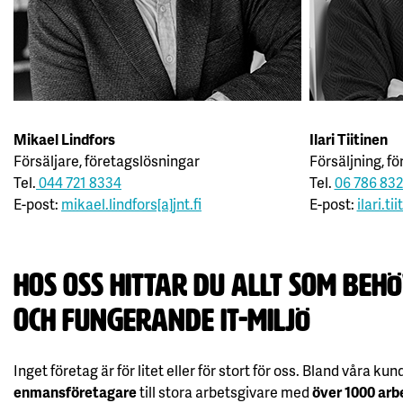
Mikael Lindfors
Ilari Tiitinen
Försäljare, företagslösningar
Försäljning, f
Tel.
044 721 8334
Tel.
06 786 83
E-post:
mikael.lindfors[a]jnt.fi
E-post:
ilari.tii
Hos oss hittar du allt som beh
och fungerande IT-miljö
Inget företag är för litet eller för stort för oss. Bland våra kund
enmansföretagare
till stora arbetsgivare med
över 1000 arb