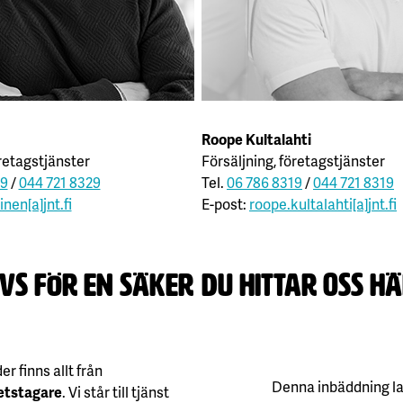
Roope Kultalahti
öretagstjänster
Försäljning, företagstjänster
29
/
044 721 8329
Tel.
06 786 8319
/
044 721 8319
tinen[a]jnt.fi
E-post:
roope.kultalahti[a]jnt.fi
övs för en säker
Du hittar oss hä
er finns allt från
etstagare
. Vi står till tjänst