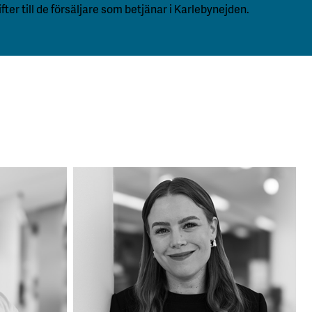
ter till de försäljare som betjänar i Karlebynejden.