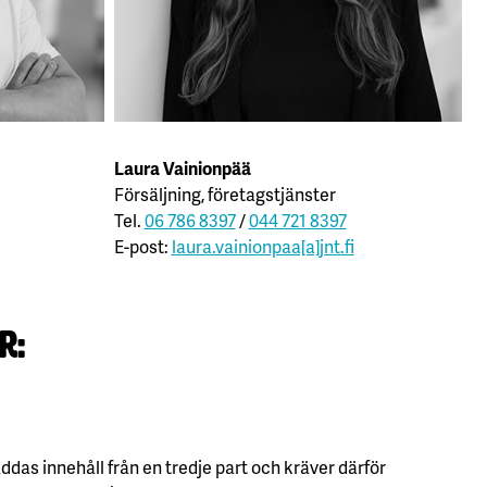
Laura Vainionpää
Försäljning, företagstjänster
Tel.
06 786 8397
/
044 721 8397
E-post:
laura.vainionpaa[a]jnt.fi
r: