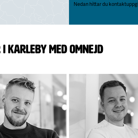
Nedan hittar du kontaktuppgif
r i Karleby med omnejd