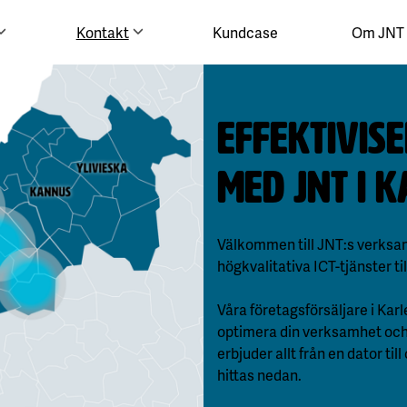
Kontakt
Kundcase
Om JNT
Effektivis
med JNT i
k
Välkommen till JNT:s verksamh
högkvalitativa ICT-tjänster til
Våra företagsförsäljare i Karl
optimera din verksamhet och s
erbjuder allt från en dator ti
hittas nedan.