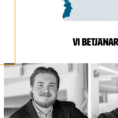
A
A
L
L
A
C
O
O
K
I
Vi betjäna
E
S