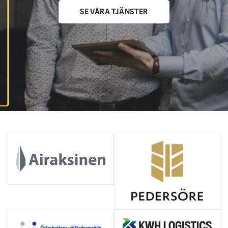
A
A
SE VÅRA TJÄNSTER
L
L
A
C
O
O
K
I
E
S