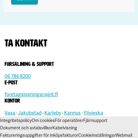
Ta kontakt
Försäljning & support
06 786 8200
E-post
foretagslosningar@jnt.fi
Kontor
Vasa
·
Jakobstad
·
Karleby
·
Kannus
·
Ylivieska
Integritetspolicy
Om cookies
För operatörer
Fjärrsupport
Dokument och avtalsvillkor
Kabelvisning
Faktureringsuppgifter för inköpsfakturor
Cookieinställningar
Webmail