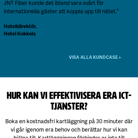
JNT Fiber kunde det ibland vara svårt för
internationella gäster att koppla upp till nätet.”
Hotelldirektör
,
Hotel Kokkola
VISA ALLA KUNDCASE >
Hur kan vi effektivisera era ICT-
tjänster?
Boka en kostnadsfri kartläggning på 30 minuter där
vi går igenom era behov och berättar hur vi kan
hjälpa till. Kartläggningen förbinder er inte till