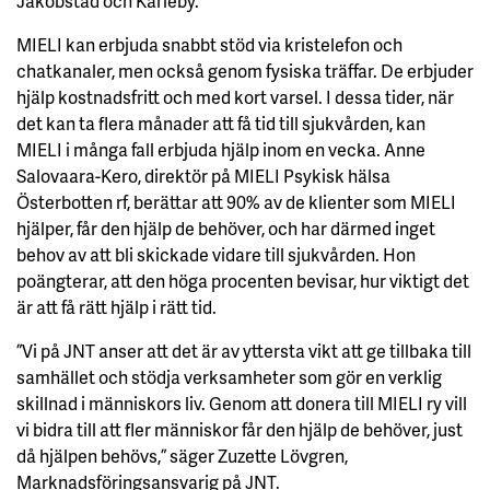
Jakobstad och Karleby.
MIELI kan erbjuda snabbt stöd via kristelefon och
chatkanaler, men också genom fysiska träffar. De erbjuder
hjälp kostnadsfritt och med kort varsel. I dessa tider, när
det kan ta flera månader att få tid till sjukvården, kan
MIELI i många fall erbjuda hjälp inom en vecka. Anne
Salovaara-Kero, direktör på MIELI Psykisk hälsa
Österbotten rf, berättar att 90% av de klienter som MIELI
hjälper, får den hjälp de behöver, och har därmed inget
behov av att bli skickade vidare till sjukvården. Hon
poängterar, att den höga procenten bevisar, hur viktigt det
är att få rätt hjälp i rätt tid.
”Vi på JNT anser att det är av yttersta vikt att ge tillbaka till
samhället och stödja verksamheter som gör en verklig
skillnad i människors liv. Genom att donera till MIELI ry vill
vi bidra till att fler människor får den hjälp de behöver, just
då hjälpen behövs,” säger Zuzette Lövgren,
Marknadsföringsansvarig på JNT.