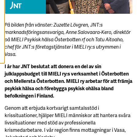
A
A
L
L
A
C
På bilden från vänster: Zuzette Lövgren, JNT:s
O
marknadsföringsansvariga, Anne Salovaara-Kero, direktör
O
K
på MIELI Psykisk hälsa Österbotten rf och Tatu Aitoaho,
I
E
chef för JNT:s företagstjänster i MIELI ry:s utrymmen i
S
Vasa.
I år har JNT beslutat att donera en del av sin
julklappsbudget till MIELI ry:s verksamhet i Österbotten
och Mellersta Österbotten. MIELI ry arbetar för att främja
psykisk hälsa och förebygga psykisk ohälsa bland
befolkningen i Finland.
Genom att erbjuda kortvarigt samtalsstöd i
krissituationer, hjälper MIELI människor att hantera svåra
livssituationer med stöd av professionella
krismedarbetare. I vår region finns mottagningar i Vasa,