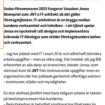
A
A
L
Sedan försommaren 2025 fungerar Vasabon Jonas
L
Blomqvist som JNT:s IT-arkitekt då det gäller
A
C
företagstjänster. IT-arkitekten är en brygga mellan
O
O
kundens verksamhet och tekniken – i sin tjänst spelar
K
Jonas en nyckelroll i att designa och implementera
I
E
krävande IT-lösningar som stöder företagskunders behov
S
och verksamhet.
– Jag har jobbat med IT i snart 20 år och alltid haft tekniska
arbetsuppgifter – men av olika slag. Det innebär att jag fått
erfarenhet av alla delar av branschen, inleder Jonas, som
närmast kom till
JNT
från motsvarande uppgifter inom en
organisation där han jobbade gentemot offentliga sektorn
– kommuner, städer och myndigheter.
En stor skillnad jämfört med hans tidigare arbete är takten
på beslutsprocessen hos kunderna.
– Beslutskedjan är betydligt snabbare hos företagen än