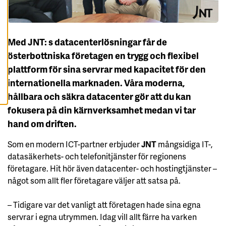
A
A
L
L
A
C
Med JNT: s datacenterlösningar får de
O
O
österbottniska företagen en trygg och flexibel
K
I
plattform för sina servrar med kapacitet för den
E
S
internationella marknaden. Våra moderna,
hållbara och säkra datacenter gör att du kan
fokusera på din kärnverksamhet medan vi tar
hand om driften.
Som en modern ICT-partner erbjuder
JNT
mångsidiga IT-,
datasäkerhets- och telefonitjänster för regionens
företagare. Hit hör även datacenter- och hostingtjänster –
något som allt fler företagare väljer att satsa på.
– Tidigare var det vanligt att företagen hade sina egna
servrar i egna utrymmen. Idag vill allt färre ha varken