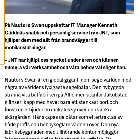
A
A
L
L
A
C
På Nautor’s Swan uppskattar IT Manager Kenneth
O
Gäddnäs snabb och personlig service från JNT, som
O
K
hjälper dem med allt från brandväggar till
I
E
mobilanslutningar.
S
– JNT har hjälpt oss mycket under åren och känner
numera vår verksamhet och våra behov väl säger han.
Nautor’s Swan är en global gigant inom segelvärlden med
några av världens lyxigaste segelbåtar. Den nybyggda
strama vita båtfabriken på Alholmen utanför Jakobstad
glänser ikapp med havet bara ett stenkast bort och
fönstren erbjuder en makalös vy över den vackra
skärgården. Här skapas de båtar som eftertraktas av
både proffs och hobbyseglare världen över. Den nya
fabriksbyggnaden med tillhörande kontor möjliggör