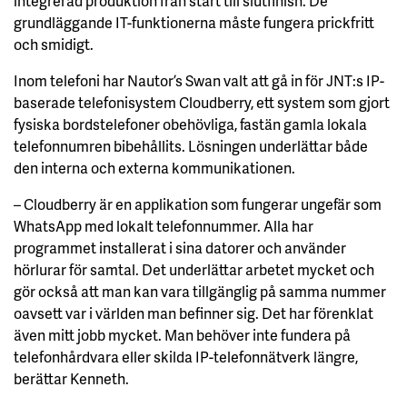
integrerad produktion från start till slutfinish. De
grundläggande IT-funktionerna måste fungera prickfritt
och smidigt.
Inom telefoni har Nautor’s Swan valt att gå in för JNT:s IP-
baserade telefonisystem Cloudberry, ett system som gjort
fysiska bordstelefoner obehövliga, fastän gamla lokala
telefonnumren bibehållits. Lösningen underlättar både
den interna och externa kommunikationen.
– Cloudberry är en applikation som fungerar ungefär som
WhatsApp med lokalt telefonnummer. Alla har
programmet installerat i sina datorer och använder
hörlurar för samtal. Det underlättar arbetet mycket och
gör också att man kan vara tillgänglig på samma nummer
oavsett var i världen man befinner sig. Det har förenklat
även mitt jobb mycket. Man behöver inte fundera på
telefonhårdvara eller skilda IP-telefonnätverk längre,
berättar Kenneth.