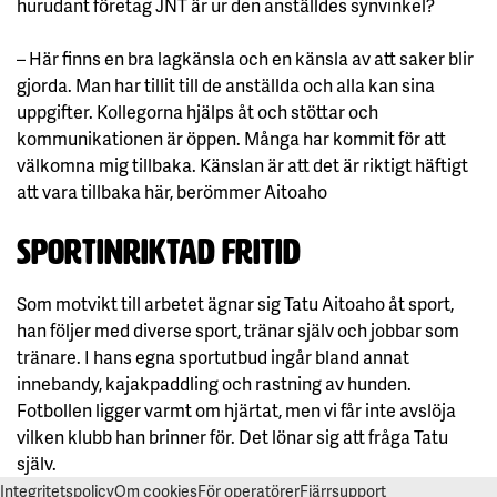
hurudant företag JNT är ur den anställdes synvinkel?
– Här finns en bra lagkänsla och en känsla av att saker blir
gjorda. Man har tillit till de anställda och alla kan sina
uppgifter. Kollegorna hjälps åt och stöttar och
kommunikationen är öppen. Många har kommit för att
välkomna mig tillbaka. Känslan är att det är riktigt häftigt
att vara tillbaka här, berömmer Aitoaho
Sportinriktad fritid
Som motvikt till arbetet ägnar sig Tatu Aitoaho åt sport,
han följer med diverse sport, tränar själv och jobbar som
tränare. I hans egna sportutbud ingår bland annat
innebandy, kajakpaddling och rastning av hunden.
Fotbollen ligger varmt om hjärtat, men vi får inte avslöja
vilken klubb han brinner för. Det lönar sig att fråga Tatu
själv.
Integritetspolicy
Om cookies
För operatörer
Fjärrsupport