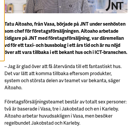
A
A
L
L
A
C
Tatu Aitoaho, från Vasa, började på JNT under senhösten
O
som chef för företagsförsäljningen. Aitoaho arbetade
O
K
tidigare på JNT med företagsförsäljning, var däremellan
I
E
vd för ett taxi- och bussbolag i ett års tid och är nu nöjd
S
över att vara tillbaka i ett bekant hus och i ICT-branschen.
– Jag är glad över att få återvända till ett fantastiskt hus.
Det var lätt att komma tillbaka eftersom produkter,
system och största delen av teamet var bekanta, säger
Aitoaho.
Företagsförsäljningsteamet består av totalt sex personer:
två är baserade i Vasa, tre i Jakobstad och en i Karleby.
Aitoaho arbetar huvudsakligen i Vasa, men besöker
regelbundet Jakobstad och Karleby.