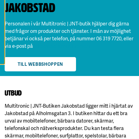
A
Jakobstad
A
L
L
A
Personalen i vår Multitronic | JNT-butik hjälper dig gärna
C
O
med frågor om produkter och tjänster. I mån av möjlighet
O
K
betjänar vi också per telefon, på nummer 06 319 7720, eller
I
via e-post på
jakobstad[a]multitronic.fi
E
S
TILL WEBBSHOPPEN
Utbud
Multitronic | JNT-Butiken Jakobstad ligger mitt i hjärtat av
Jakobstad på Alholmsgatan 3. I butiken hittar du ett bra
urval av mobiltelefoner, bärbara datorer, skärmar,
telefonskal och nätverksprodukter. Du kan testa flera
skärmar, mobiltelefoner, surfplattor, spelstolar, bärbara