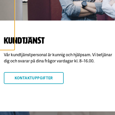
P
T
E
R
A
A
L
L
A
C
Kundtjänst
O
O
K
I
E
Vår kundtjänstpersonal är kunnig och hjälpsam. Vi betjänar
S
dig och svarar på dina frågor vardagar kl. 8–16.00.
KONTAKTUPPGIFTER