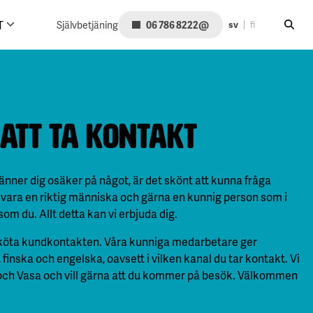
Sök på
@
T
Självbetjäning
06 786 8222
sv
fi
 att ta kontakt
änner dig osäker på något, är det skönt att kunna fråga
 vara en riktig människa och gärna en kunnig person som i
om du. Allt detta kan vi erbjuda dig.
 sköta kundkontakten. Våra kunniga medarbetare ger
finska och engelska, oavsett i vilken kanal du tar kontakt. Vi
 och Vasa och vill gärna att du kommer på besök. Välkommen