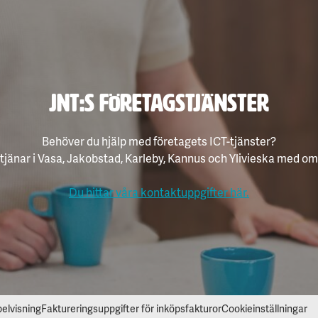
JNT:s Företagstjänster
Behöver du hjälp med företagets ICT-tjänster?
etjänar i Vasa, Jakobstad, Karleby, Kannus och Ylivieska med om
Du hittar våra kontaktuppgifter här.
elvisning
Faktureringsuppgifter för inköpsfakturor
Cookieinställningar