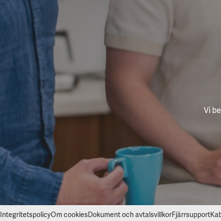
Vi b
Integritetspolicy
Om cookies
Dokument och avtalsvillkor
Fjärrsupport
Kab