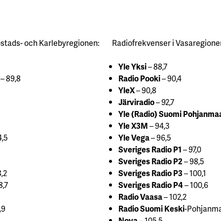
bstads- och Karlebyregionen:
Radiofrekvenser i Vasaregione
88,9
Yle Yksi
– 88,7
– 89,8
Radio Pooki
– 90,4
YleX
– 90,8
Järviradio
– 92,7
Yle (Radio) Suomi Pohjanma
Yle X3M
– 94,3
4,5
Yle Vega
– 96,5
Sveriges Radio P1
– 97,0
Sveriges Radio P2
– 98,5
,2
Sveriges Radio P3
– 100,1
8,7
Sveriges Radio P4
– 100,6
Radio Vaasa
– 102,2
,9
Radio Suomi Keski
-Pohjanma
Nova
– 105,5