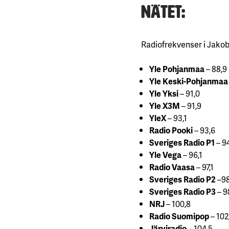
nätet:
Radiofrekvenser i Jako
Yle Pohjanmaa
– 
Yle Keski-Pohjanmaa
Yle Yksi
– 91,0
Yle X3M
– 91,9
YleX
– 93,1
Radio Pooki
– 93,6
Sveriges Radio P1
– 9
Yle Vega
– 96,1
Radio Vaasa
– 97,1
Sveriges Radio P2
–98
Sveriges Radio P3
– 9
NRJ
– 100,8
Radio
Suomipop
– 102
Järviradio
– 104,5