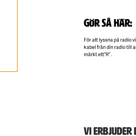
R
A
A
L
Gör så här:
L
A
C
O
O
För att lyssna på radio 
K
I
kabel från din radio til
E
märkt ett ”R” .
S
Vi erbjuder