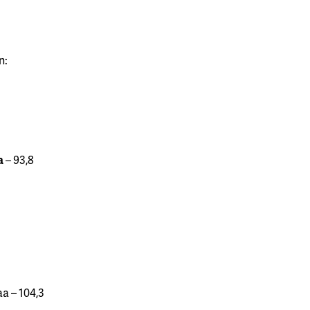
n:
a
– 93,8
a – 104,3