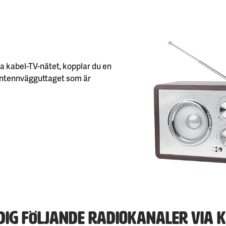
via kabel-TV-nätet, kopplar du en
l antennvägguttaget som är
 dig följande radiokanaler via k