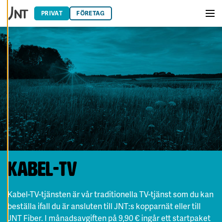
Hoppa till innehåll
E
R
PRIVAT
FÖRETAG
A
Men
C
O
O
K
I
E
S
A
V
V
I
S
A
A
L
L
A
Kabel-TV
A
C
C
E
Kabel-TV-tjänsten är vår traditionella TV-tjänst som du kan
P
T
beställa ifall du är ansluten till JNT:s kopparnät eller till
E
JNT Fiber. I månadsavgiften på 9,90 € ingår ett startpaket
R