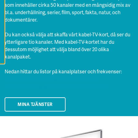
A
som innehåller cirka 50 kanaler med en mångsidig mix av
A
L
bl.a. underhållning, serier, film, sport, fakta, natur, och
L
dokumentärer.
A
C
O
O
Du kan också välja att skaffa vårt kabel-TV-kort, då ser du
K
I
ytterligare tio kanaler. Med kabel-TV-kortet har du
E
dessutom möjlighet att välja bland över 20 olika
S
kanalpaket.
Nedan hittar du listor på kanalplatser och frekvenser:
Kabel-TV-frekvenser, uppdaterad 1.6.2026
Utskrivbar kanalplatslista, uppdaterad 1.6.2026
MINA TJÄNSTER