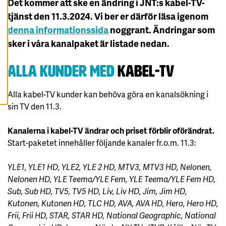
Det kommer att ske en ändring i JNT:s kabel-TV-
A
A
tjänst den 11.3.2024. Vi ber er därför läsa igenom
L
L
denna informationssida
noggrant. Ändringar som
A
C
sker i våra kanalpaket är listade nedan.
O
O
K
I
Alla kunder med
kabel-TV
E
S
Alla kabel-TV kunder kan behöva göra en kanalsökning i
sin TV den 11.3.
Kanalerna i kabel-TV ändrar och priset förblir oförändrat.
Start-paketet innehåller följande kanaler fr.o.m. 11.3:
YLE1, YLE1 HD, YLE2, YLE 2 HD, MTV3, MTV3 HD, Nelonen,
Nelonen HD, YLE Teema/YLE Fem, YLE Teema/YLE Fem HD,
Sub, Sub HD, TV5, TV5 HD, Liv, Liv HD, Jim, Jim HD,
Kutonen, Kutonen HD, TLC HD, AVA, AVA HD, Hero, Hero HD,
Frii, Frii HD, STAR, STAR HD, National Geographic, National