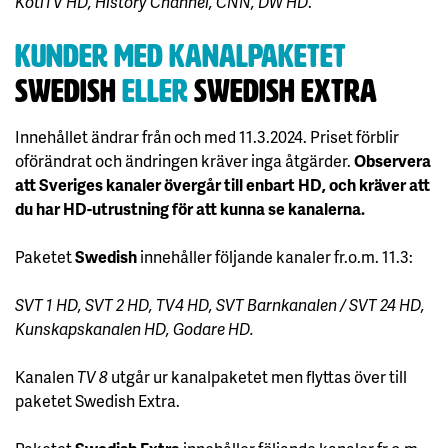
KotiTV HD, History Channel, CNN, DW HD
.
Kunder med kanalpaketet
Swedish
ELLER
Swedish Extra
Innehållet ändrar från och med 11.3.2024. Priset förblir
oförändrat och ändringen kräver inga åtgärder.
Observera
att Sveriges kanaler övergår till enbart HD, och kräver att
du har HD-utrustning för att kunna se kanalerna.
Paketet
Swedish
innehåller följande kanaler fr.o.m. 11.3:
SVT 1 HD, SVT 2 HD, TV4 HD, SVT Barnkanalen / SVT 24 HD,
Kunskapskanalen HD, Godare HD.
Kanalen
TV 8
utgår ur kanalpaketet men flyttas över till
paketet Swedish Extra.