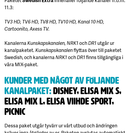
Paketet
Swedish Extra
innehåller följande kanaler fr.o.m.
11.3:
TV3 HD, TV6 HD, TV8 HD, TV10 HD, Kanal 10 HD,
Cartoonito, Axess TV.
Kanalerna
Kunskapskanalen, NRK1
och
DR1
utgår ur
kanalpaketet.
Kunskapskanalen
flyttas över till paketet
Swedish, och kanalerna
NRK1
och
DR1
finns tillgängliga i
våra MIX-paket.
Kunder med något av följande
kanalpaket:
Disney, Elisa Mix S,
Elisa Mix L, Elisa Viihde Sport,
Picnic
Dessa paket utgår tyvärr ur vårt utbud och ändringen
kräver inga åtgärder av er. Paketen avslutas automatiskt