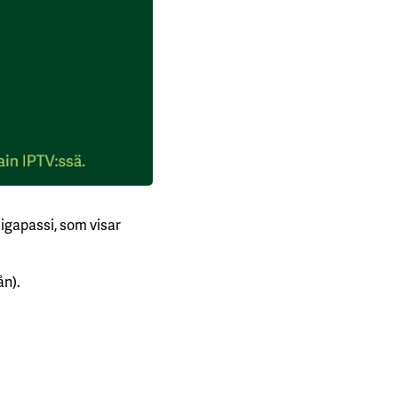
iigapassi, som visar
ån).