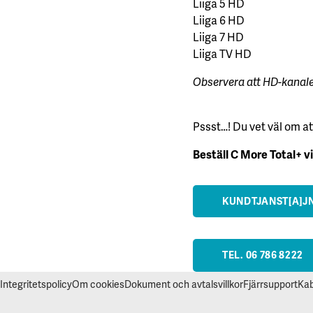
Liiga 5 HD
Liiga 6 HD
Liiga 7 HD
Liiga TV HD
Observera att HD-kanaler
Pssst…! Du vet väl om at
Beställ C More Total+ v
KUNDTJANST[A]JN
TEL. 06 786 8222
Integritetspolicy
Om cookies
Dokument och avtalsvillkor
Fjärrsupport
Kab