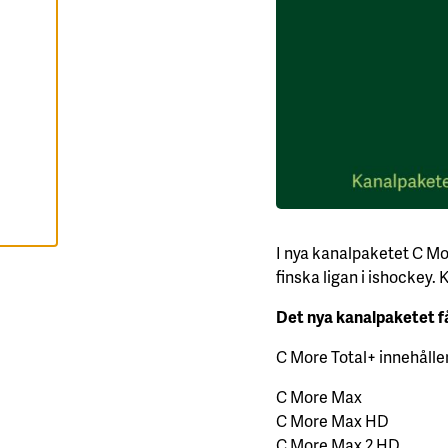
A
A
L
L
A
C
O
O
K
I
E
S
I nya kanalpaketet C Mor
finska ligan i ishockey. 
Det nya kanalpaketet få
C More Total+ innehåller
C More Max
C More Max HD
C More Max 2 HD