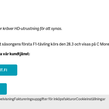
 kräver HD-utrustning för att synas.
t säsongens första F1-tävling körs den 28.3 och visas på C More
ia vår kundtjänst:
T.FI
elvisning
Faktureringsuppgifter för inköpsfakturor
Cookieinställningar