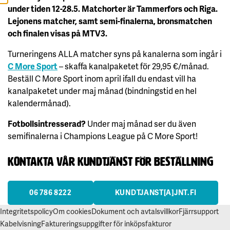
A
under tiden 12-28.5. Matchorter är Tammerfors och Riga.
L
Lejonens matcher, samt semi-finalerna, bronsmatchen
L
A
och finalen visas på MTV3.
A
Turneringens ALLA matcher syns på kanalerna som ingår i
C
C
C More Sport
– skaffa kanalpaketet för 29,95 €/månad.
E
P
Beställ C More Sport inom april ifall du endast vill ha
T
kanalpaketet under maj månad (bindningstid en hel
E
R
kalendermånad).
A
A
L
Fotbollsintresserad?
Under maj månad ser du även
L
A
semifinalerna i Champions League på C More Sport!
C
O
O
Kontakta vår kundtjänst för beställning
K
I
E
S
06 786 8222
KUNDTJANST[A]JNT.FI
Integritetspolicy
Om cookies
Dokument och avtalsvillkor
Fjärrsupport
Kabelvisning
Faktureringsuppgifter för inköpsfakturor