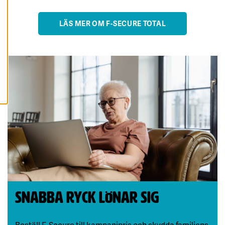
A
A
L
LÄS MER OM F-SECURE TOTAL
L
A
C
O
O
K
I
E
S
Snabba ryck lönar sig
Beställ F-Secure till kampanjpris och skydda familjens