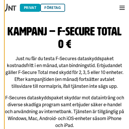
Hoppa till innehåll
E
R
PRIVAT
FÖRETAG
A
Men
C
O
O
Kampanj – F-Secure Total
K
I
E
S
0 €
A
V
Just nu får du testa F-Secures dataskyddspaket
V
I
kostnadsfritt i en månad, utan bindningstid. Erbjudandet
S
A
gäller F-Secure Total med skydd för 2, 3, 5 eller 10 enheter.
A
Efter kampanjtiden (en månad) fortsätter avtalet
L
L
tillsvidare till normalpris, ifall tjänsten inte sägs upp.
A
F-Secures dataskyddspaket skyddar mot dataintrång och
A
C
diverse skadliga program samt erbjuder säker e-handel
C
E
och användning av internetbank. Tjänsten är tillgänglig på
P
Windows, Mac, Android- och iOS-enheter såsom iPhone
T
E
och iPad.
R