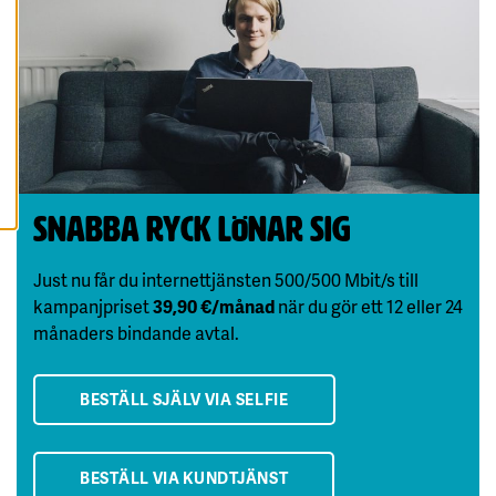
A
A
L
L
A
C
O
O
K
I
E
S
Snabba ryck lönar sig
Just nu får du internettjänsten 500/500 Mbit/s till
kampanjpriset
39,90 €/månad
när du gör ett 12 eller 24
månaders bindande avtal.
BESTÄLL SJÄLV VIA SELFIE
BESTÄLL VIA KUNDTJÄNST