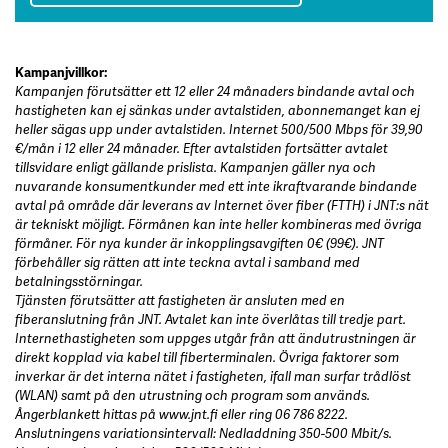
Kampanjvillkor:
Kampanjen förutsätter ett 12 eller 24 månaders bindande avtal och
hastigheten kan ej sänkas under avtalstiden, abonnemanget kan ej
heller sägas upp under avtalstiden. Internet 500/500 Mbps för 39,90
€/mån i 12 eller 24 månader. Efter avtalstiden fortsätter avtalet
tillsvidare enligt gällande prislista. Kampanjen gäller nya och
nuvarande konsumentkunder med ett inte ikraftvarande bindande
avtal på område där leverans av Internet över fiber (FTTH) i JNT:s nät
är tekniskt möjligt. Förmånen kan inte heller kombineras med övriga
förmåner. För nya kunder är inkopplingsavgiften 0€ (99€). JNT
förbehåller sig rätten att inte teckna avtal i samband med
betalningsstörningar.
Tjänsten förutsätter att fastigheten är ansluten med en
fiberanslutning från JNT. Avtalet kan inte överlåtas till tredje part.
Internethastigheten som uppges utgår från att ändutrustningen är
direkt kopplad via kabel till fiberterminalen. Övriga faktorer som
inverkar är det interna nätet i fastigheten, ifall man surfar trådlöst
(WLAN) samt på den utrustning och program som används.
Ångerblankett hittas på www.jnt.fi eller ring 06 786 8222.
Anslutningens variationsintervall: Nedladdning 350-500 Mbit/s.