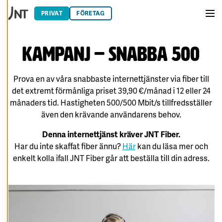
Hoppa till innehåll
E
R
PRIVAT
FÖRETAG
A
Men
C
O
O
Kampanj – Snabba 500
K
I
E
S
Prova en av våra snabbaste internettjänster via fiber till
A
det extremt förmånliga priset 39,90 €/månad i 12 eller 24
V
månaders tid. Hastigheten 500/500 Mbit/s tillfredsställer
V
I
även den krävande användarens behov.
S
A
A
Denna internettjänst kräver JNT Fiber.
L
L
Har du inte skaffat fiber ännu?
Här
kan du läsa mer och
A
enkelt kolla ifall JNT Fiber går att beställa till din adress.
A
C
C
E
P
T
E
R