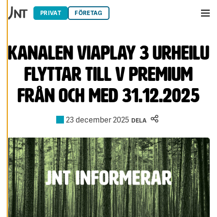
Hoppa till innehåll
E
R
PRIVAT
FÖRETAG
A
Men
C
O
O
Kanalen Viaplay 3 Urheilu
K
I
E
S
flyttar till V premium
A
från och med 31.12.2025
V
V
I
S
23 december 2025
A
DELA
A
L
L
A
A
C
C
E
P
T
E
R