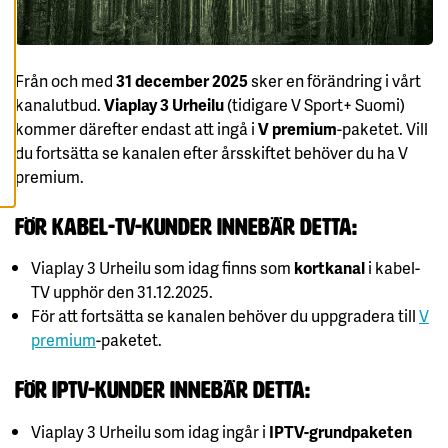
A
A
L
L
A
C
Från och med
31 december 2025
sker en förändring i vårt
O
kanalutbud.
Viaplay 3 Urheilu
(tidigare V Sport+ Suomi)
O
K
kommer därefter endast att ingå i
V premium
-paketet. Vill
I
E
du fortsätta se kanalen efter årsskiftet behöver du ha V
S
premium.
För kabel-TV-kunder innebär detta:
Viaplay 3 Urheilu som idag finns som
kortkanal
i kabel-
TV upphör den 31.12.2025.
För att fortsätta se kanalen behöver du uppgradera till
V
premium
-paketet.
För IPTV-kunder innebär detta:
Viaplay 3 Urheilu som idag ingår i
IPTV-grundpaketen