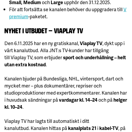
Small, Medium
och
Large
upphör den 31.12.2025.
För att fortsätta se kanalen behöver du uppgradera till
V
premium
-paketet.
Nyhet i utbudet – Viaplay TV
Den 6.11.2025 har en ny gratiskanal,
Viaplay TV
, dykt upp i
vårt kanalutbud. Alla JNT:s TV-kunder har tillgång
till Viaplay TV, som erbjuder
sport och underhållning – helt
utan extra kostnad
.
Kanalen bjuder på Bundesliga, NHL, vintersport, dart och
mycket mer – plus dokumentärer, repriser och
studioproduktioner med expertkommentarer. Kanalen har
i huvudsak sändningar på
vardagar kl. 14–24
och på
helger
kl. 10–24
.
Viaplay TV har lagts till automatiskt i ditt
kanalutbud. Kanalen hittas på
kanalplats 21
i
kabel-TV
, på