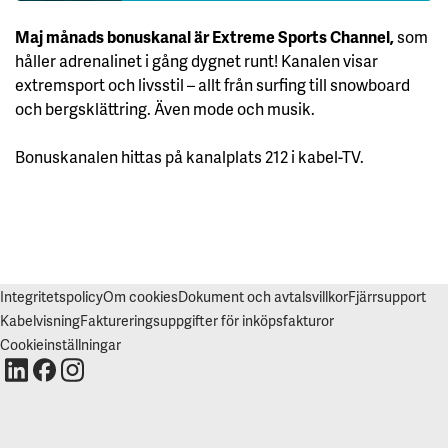
V
I
Maj månads bonuskanal är Extreme Sports Channel,
som
S
A
håller adrenalinet i gång dygnet runt! Kanalen visar
A
L
extremsport och livsstil – allt från surfing till snowboard
L
och bergsklättring. Även mode och musik.
A
A
Bonuskanalen hittas på kanalplats 212 i kabel-TV.
C
C
E
P
T
E
R
A
A
L
Integritetspolicy
Om cookies
Dokument och avtalsvillkor
Fjärrsupport
L
A
Kabelvisning
Faktureringsuppgifter för inköpsfakturor
C
O
Cookieinställningar
O
K
I
E
S