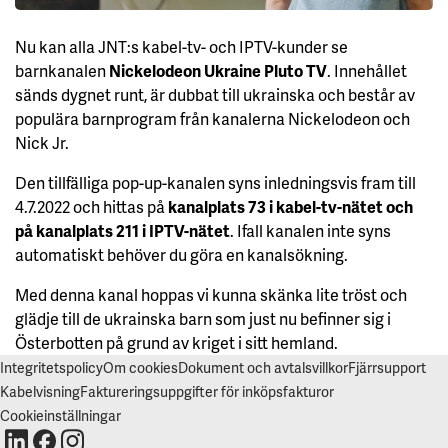
S
A
A
Nu kan alla JNT:s kabel-tv- och IPTV-kunder se
L
L
barnkanalen
Nickelodeon Ukraine Pluto TV
. Innehållet
A
sänds dygnet runt, är dubbat till ukrainska och består av
A
populära barnprogram från kanalerna Nickelodeon och
C
Nick Jr.
C
E
P
Den tillfälliga pop-up-kanalen syns inledningsvis fram till
T
E
4.7.2022 och hittas på
kanalplats 73 i kabel-tv-nätet och
R
A
på kanalplats 211 i IPTV-nätet
. Ifall kanalen inte syns
A
automatiskt behöver du göra en kanalsökning.
L
L
A
Med denna kanal hoppas vi kunna skänka lite tröst och
C
O
glädje till de ukrainska barn som just nu befinner sig i
O
K
Österbotten på grund av kriget i sitt hemland.
I
E
Integritetspolicy
Om cookies
Dokument och avtalsvillkor
Fjärrsupport
S
Kabelvisning
Faktureringsuppgifter för inköpsfakturor
Cookieinställningar