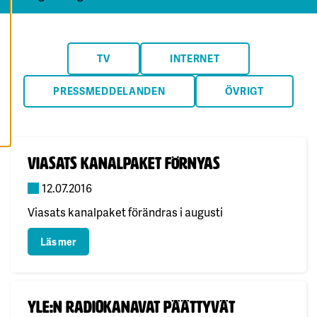
A
A
L
L
A
C
TV
INTERNET
O
O
K
PRESSMEDDELANDEN
ÖVRIGT
I
E
S
Publicerad:
Viasats kanalpaket förnyas
12.07.2016
Viasats kanalpaket förändras i augusti
: Viasats kanalpaket förnyas
Läs mer
Publicerad:
YLE:n radiokanavat päättyvät