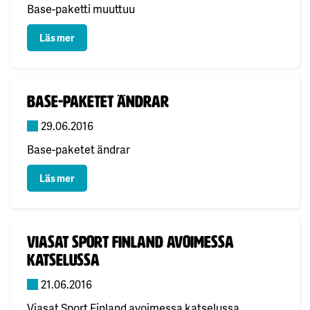
Base-paketti muuttuu
: Base-paketti muuttuu
Läs mer
Publicerad:
Base-paketet ändrar
29.06.2016
Base-paketet ändrar
: Base-paketet ändrar
Läs mer
Publicerad:
Viasat Sport Finland avoimessa
katselussa
21.06.2016
Viasat Sport Finland avoimessa katselussa