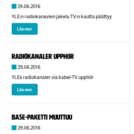
29.06.2016
YLE:n radiokanavien jakelu TV:n kautta päättyy
: YLE:n radiokanavat päättyvät
Läs mer
Publicerad:
Radiokanaler upphör
29.06.2016
YLEs radiokanaler via kabel-TV upphör
: Radiokanaler upphör
Läs mer
Publicerad:
Base-paketti muuttuu
29.06.2016