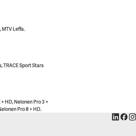
, MTV Leffa.
s, TRACE Sport Stars
 + HD, Nelonen Pro 3 +
Nelonen Pro 8 + HD.