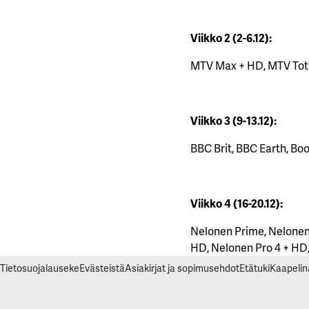
Viikko 2 (2-6.12):
MTV Max + HD, MTV Total
Viikko 3 (9-13.12):
BBC Brit, BBC Earth, Bo
Viikko 4 (16-20.12):
Nelonen Prime, Nelonen
HD, Nelonen Pro 4 + HD,
Tietosuojalauseke
Evästeistä
Asiakirjat ja sopimusehdot
Etätuki
Kaapelin