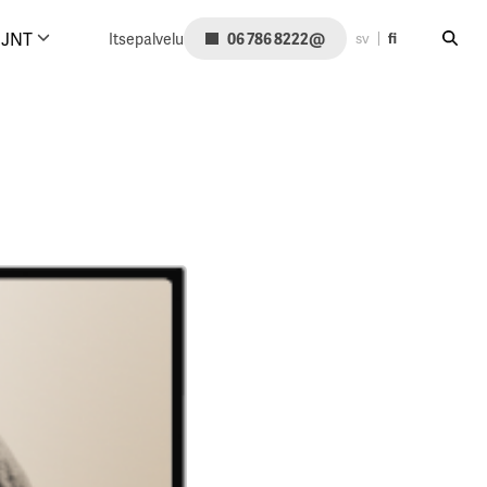
Hae siv
@
JNT
Itsepalvelu
06 786 8222
sv
fi