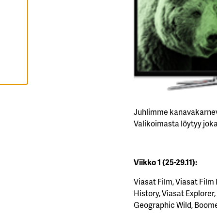
H
Y
V
Ä
K
S
Y
K
A
I
K
K
I
E
V
Juhlimme kanavakarnevaa
Ä
S
Valikoimasta löytyy jokai
T
E
E
T
Viikko 1 (25-29.11):
Viasat Film, Viasat Film
History, Viasat Explorer
Geographic Wild, Boome