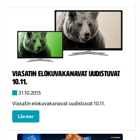
Publicerad:
Viasatin elokuvakanavat uudistuvat
10.11.
31.10.2015
Viasatin elokuvakanavat uudistuvat 10.11.
: Viasatin elokuvakanavat uudistuvat 10.11.
Läs mer