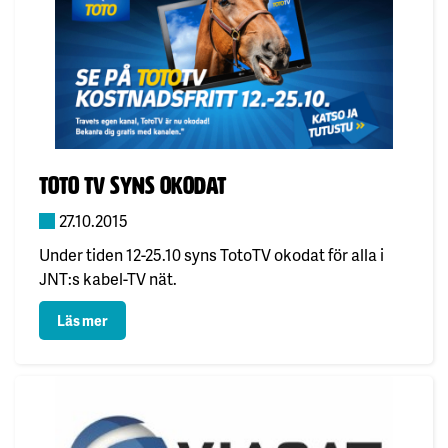
Publicerad:
TOTO TV SYNS OKODAT
27.10.2015
Under tiden 12-25.10 syns TotoTV okodat för alla i
JNT:s kabel-TV nät.
: TOTO TV SYNS OKODAT
Läs mer