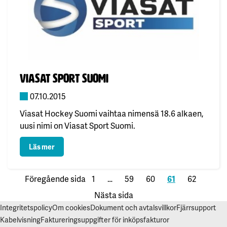
Publicerad:
Viasat sport Suomi
07.10.2015
Viasat Hockey Suomi vaihtaa nimensä 18.6 alkaen,
uusi nimi on Viasat Sport Suomi.
: Viasat sport Suomi
Läs mer
Föregående sida
1
…
59
60
61
62
Nästa sida
Integritetspolicy
Om cookies
Dokument och avtalsvillkor
Fjärrsupport
Kabelvisning
Faktureringsuppgifter för inköpsfakturor