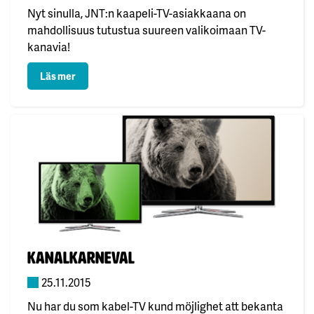
Nyt sinulla, JNT:n kaapeli-TV-asiakkaana on
mahdollisuus tutustua suureen valikoimaan TV-
kanavia!
: Kanavakarnevaalit
Läs mer
Publicerad:
Kanalkarneval
25.11.2015
Nu har du som kabel-TV kund möjlighet att bekanta