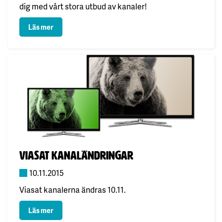
dig med vårt stora utbud av kanaler!
: Kanalkarneval
Läs mer
Publicerad:
Viasat kanaländringar
10.11.2015
Viasat kanalerna ändras 10.11.
: Viasat kanaländringar
Läs mer