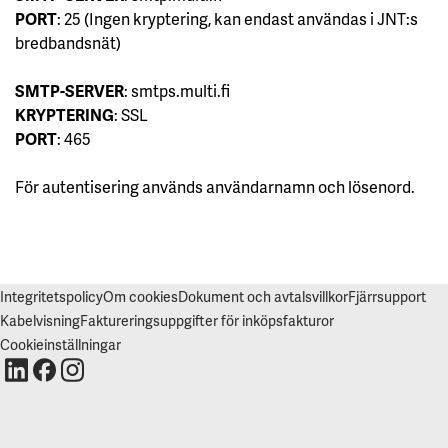
V
PORT
: 25 (Ingen kryptering, kan endast användas i JNT:s
I
S
bredbandsnät)
A
A
L
SMTP-SERVER
: smtps.multi.fi
L
A
KRYPTERING
: SSL
PORT
: 465
A
C
C
För autentisering används användarnamn och lösenord.
E
P
T
E
R
A
A
L
Integritetspolicy
Om cookies
Dokument och avtalsvillkor
Fjärrsupport
L
A
Kabelvisning
Faktureringsuppgifter för inköpsfakturor
C
O
Cookieinställningar
O
K
I
E
S