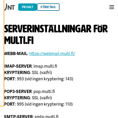
Hoppa till innehåll
Du har kontroll över
PRIVAT
FÖRETAG
dina
Men
cookiepreferenser
och kan ändra dem
Serverinställningar för
när som helst. Läs
mer om våra
multi.fi
cookies.
R
WEBB-MAIL
:
https://webmail.multi.fi/
E
D
I
IMAP-SERVER
: imap.multi.fi
G
E
KRYPTERING
: SSL (valfri)
R
A
PORT
: 993 (vid ingen kryptering: 143)
C
O
O
POP3-SERVER
: pop.multi.fi
K
I
KRYPTERING
: SSL (valfri)
E
S
PORT
: 995 (vid ingen kryptering: 110)
A
SMTP-SERVER
: smtp.multi.fi
V