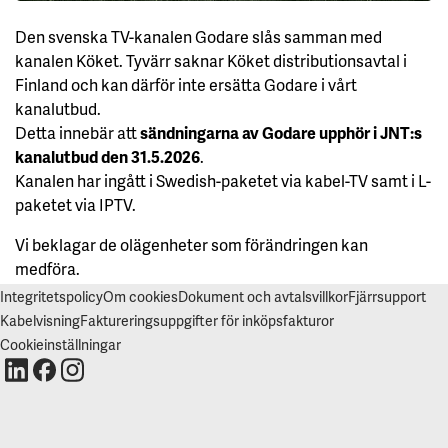
V
I
Den svenska TV-kanalen Godare slås samman med
S
A
kanalen Köket. Tyvärr saknar Köket distributionsavtal i
A
L
Finland och kan därför inte ersätta Godare i vårt
L
kanalutbud.
A
Detta innebär att
sändningarna av Godare upphör i JNT:s
A
kanalutbud den 31.5.2026
.
C
C
Kanalen har ingått i Swedish-paketet via kabel-TV samt i L-
E
P
paketet via IPTV.
T
E
Vi beklagar de olägenheter som förändringen kan
R
A
medföra.
A
L
Integritetspolicy
Om cookies
Dokument och avtalsvillkor
Fjärrsupport
L
A
Kabelvisning
Faktureringsuppgifter för inköpsfakturor
C
O
Cookieinställningar
O
K
I
E
S