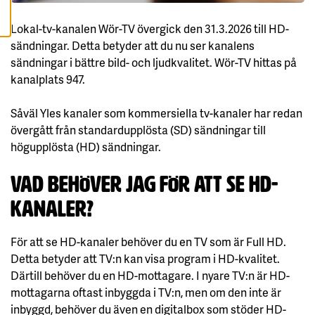
A
Lokal-tv-kanalen Wör-TV övergick den 31.3.2026 till HD-
A
sändningar. Detta betyder att du nu ser kanalens
C
C
sändningar i bättre bild- och ljudkvalitet. Wör-TV hittas på
E
P
kanalplats 947.
T
E
R
Såväl Yles kanaler som kommersiella tv-kanaler har redan
A
A
övergått från standardupplösta (SD) sändningar till
L
L
högupplösta (HD) sändningar.
A
C
O
Vad behöver jag för att se HD-
O
K
I
kanaler?
E
S
För att se HD-kanaler behöver du en TV som är Full HD.
Detta betyder att TV:n kan visa program i HD-kvalitet.
Därtill behöver du en HD-mottagare. I nyare TV:n är HD-
mottagarna oftast inbyggda i TV:n, men om den inte är
inbyggd, behöver du även en digitalbox som stöder HD-