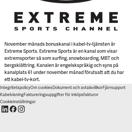
V
I
S
A
A
L
L
A
November månads bonuskanal i kabel-tv-tjänsten är
A
C
Extreme Sports. Extreme Sports är en kanal som visar
C
E
extremsporter så som surfing, snowboarding, MBT och
P
T
bergsklättring. Kanalen är engelskspråkig och syns på
E
kanalplats 61 under november månad förutsatt att du har
R
A
ett kabel-tv-kort.
A
L
Integritetspolicy
Om cookies
Dokument och avtalsvillkor
Fjärrsupport
L
A
Kabelvisning
Faktureringsuppgifter för inköpsfakturor
C
O
Cookieinställningar
O
K
I
E
S