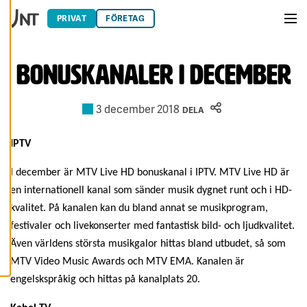
Hoppa till innehåll
Du har kontroll över
PRIVAT
FÖRETAG
dina
Men
cookiepreferenser
och kan ändra dem
Bonuskanaler i december
när som helst. Läs
mer om våra
cookies.
3 december 2018
DELA
R
E
IPTV
D
I
G
I december är MTV Live HD bonuskanal i IPTV. MTV Live HD är
E
R
en internationell kanal som sänder musik dygnet runt och i HD-
A
kvalitet. På kanalen kan du bland annat se musikprogram,
C
O
festivaler och livekonserter med fantastisk bild- och ljudkvalitet.
O
K
Även världens största musikgalor hittas bland utbudet, så som
I
E
MTV Video Music Awards och MTV EMA. Kanalen är
S
engelskspråkig och hittas på kanalplats 20.
A
V