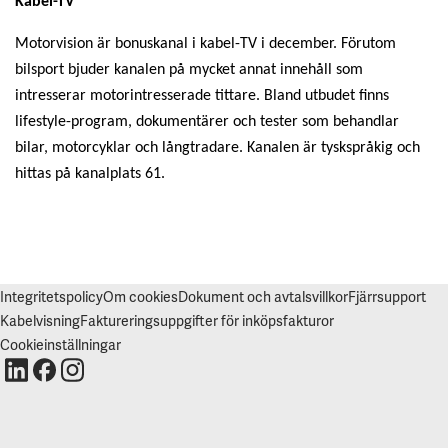
Kabel-TV
V
I
S
Motorvision är bonuskanal i kabel-TV i december. Förutom
A
A
bilsport bjuder kanalen på mycket annat innehåll som
L
L
intresserar motorintresserade tittare. Bland utbudet finns
A
lifestyle-program, dokumentärer och tester som behandlar
A
bilar, motorcyklar och långtradare. Kanalen är tyskspråkig och
C
C
hittas på kanalplats 61.
E
P
T
E
R
A
A
L
Integritetspolicy
Om cookies
Dokument och avtalsvillkor
Fjärrsupport
L
A
Kabelvisning
Faktureringsuppgifter för inköpsfakturor
C
O
Cookieinställningar
O
K
I
E
S