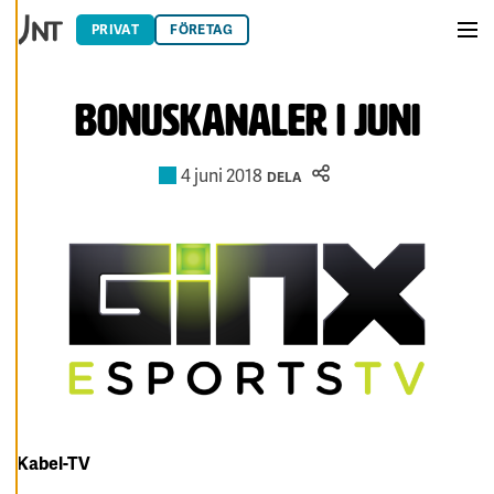
R
Hoppa till innehåll
E
PRIVAT
FÖRETAG
D
Men
I
G
E
R
Bonuskanaler i juni
A
C
O
O
4 juni 2018
K
DELA
I
E
S
A
V
V
I
S
A
A
L
L
A
A
Kabel-TV
C
C
E