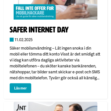
Publicerad:
Safer Internet Day
11.02.2025
Säker mobilanvändning – Låt ingen snoka i din
mobil eller tömma ditt konto Visst är det smidigt att
vi idag kan utföra dagliga aktiviteter via
mobiltelefonen – du sköter kanske bankärenden,
nätshoppar, tar bilder samt skickar e‑post och SMS
med din mobiltelefon. Tyvärr gör också all känslig
data och betalningsaktiviteter våra mobiler till
: Safer Internet Day
Läs mer
potentiella mål för hackare.…