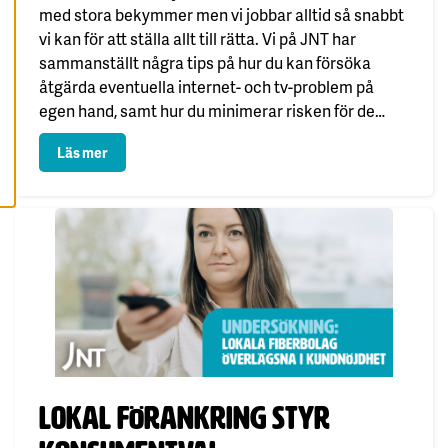
A
med stora bekymmer men vi jobbar alltid så snabbt
A
L
vi kan för att ställa allt till rätta. Vi på JNT har
L
sammanställt några tips på hur du kan försöka
A
C
åtgärda eventuella internet- och tv-problem på
O
O
egen hand, samt hur du minimerar risken för de
K
I
elektronikskador som…
E
: JNT:s checklista vid åskväder
Läs mer
S
Publicerad:
Lokal förankring styr