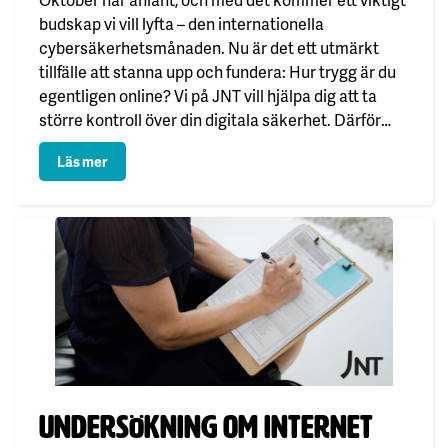
budskap vi vill lyfta – den internationella
cybersäkerhetsmånaden. Nu är det ett utmärkt
tillfälle att stanna upp och fundera: Hur trygg är du
egentligen online? Vi på JNT vill hjälpa dig att ta
större kontroll över din digitala säkerhet. Därför
lyfter vi nedan fram några av de…
: Cybersäkerhetsmånaden påminner: du kan aldrig var
Läs mer
Publicerad:
Undersökning om internet