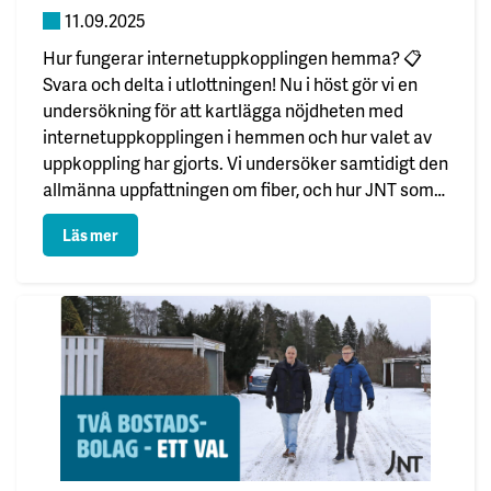
11.09.2025
Hur fungerar internetuppkopplingen hemma? 📋
Svara och delta i utlottningen! Nu i höst gör vi en
undersökning för att kartlägga nöjdheten med
internetuppkopplingen i hemmen och hur valet av
uppkoppling har gjorts. Vi undersöker samtidigt den
allmänna uppfattningen om fiber, och hur JNT som
fiberbolag uppfattas. Du får också möjlighet att föra
: Undersökning om internet
Läs mer
fram din egen åsikt…