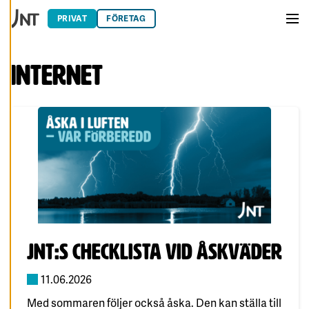
Hoppa till innehåll
E
R
PRIVAT
FÖRETAG
A
Men
C
O
O
Internet
K
I
E
S
A
V
V
I
S
A
A
L
L
A
A
C
Publicerad:
JNT:s checklista vid åskväder
C
E
P
11.06.2026
T
E
Med sommaren följer också åska. Den kan ställa till
R