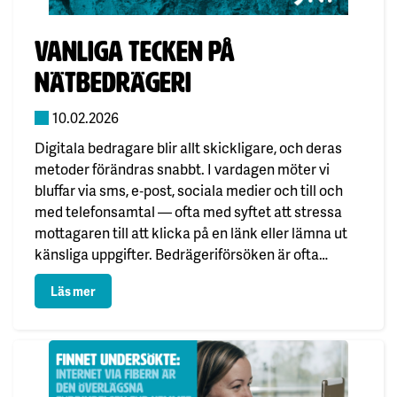
Publicerad:
Vanliga tecken på
nätbedrägeri
10.02.2026
Digitala bedragare blir allt skickligare, och deras
metoder förändras snabbt. I vardagen möter vi
bluffar via sms, e‑post, sociala medier och till och
med telefonsamtal — ofta med syftet att stressa
mottagaren till att klicka på en länk eller lämna ut
känsliga uppgifter. Bedrägeriförsöken är ofta
maskerade som övertygande meddelanden från
: Vanliga tecken på nätbedrägeri
Läs mer
tjänster vi litar på.…