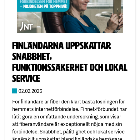
Publicerad:
Finländarna uppskattar
snabbhet,
funktionssäkerhet och lokal
service
02.02.2026
För finländare är fiber den klart bästa lösningen för
hemmets internetförbindelse. Finnet-förbundet har
låtit göra en omfattande undersökning, som visar
att fiberanvändare är exceptionellt nöjda med sin
förbindelse. Snabbhet, pålitlighet och lokal service
är särskilt uppskattat bland finländska hemägare.