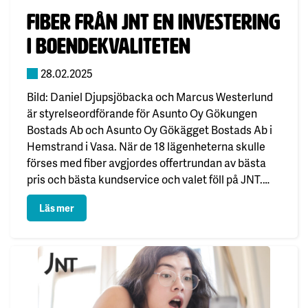
Publicerad:
Fiber från JNT en investering
i boendekvaliteten
28.02.2025
Bild: Daniel Djupsjöbacka och Marcus Westerlund
är styrelseordförande för Asunto Oy Gökungen
Bostads Ab och Asunto Oy Gökägget Bostads Ab i
Hemstrand i Vasa. När de 18 lägenheterna skulle
förses med fiber avgjordes offertrundan av bästa
pris och bästa kundservice och valet föll på JNT.
Den finländska vintern visar sig från sin sämsta sida
: Fiber från JNT en investering i boendekvaliteten
Läs mer
med…