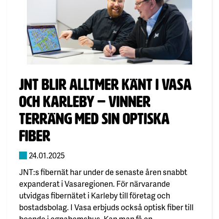
Publicerad:
JNT blir alltmer känt i Vasa
och Karleby – vinner
terräng med sin optiska
fiber
24.01.2025
JNT:s fibernät har under de senaste åren snabbt
expanderat i Vasaregionen. För närvarande
utvidgas fibernätet i Karleby till företag och
bostadsbolag. I Vasa erbjuds också optisk fiber till
boende i egnahemshus. Kan man få en