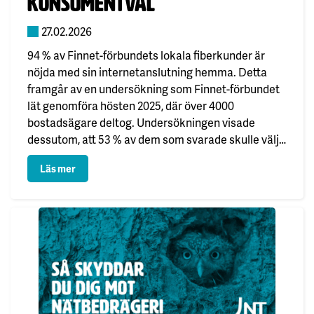
konsumentval
27.02.2026
94 % av Finnet-förbundets lokala fiberkunder är
nöjda med sin internetanslutning hemma. Detta
framgår av en undersökning som Finnet-förbundet
lät genomföra hösten 2025, där över 4000
bostadsägare deltog. Undersökningen visade
dessutom, att 53 % av dem som svarade skulle välja
ett så kallat fullservice-fibernät framför ett öppet
: Lokal förankring styr konsumentval
Läs mer
fibernät. Lokal förankring styr konsumentval De
som svarade…