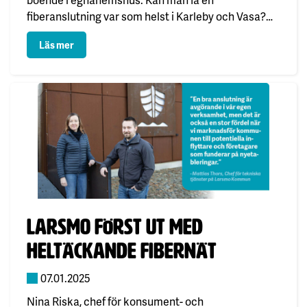
fiberanslutning var som helst i Karleby och Vasa?
Om du funderar på fiber till ett visst objekt så
: JNT blir alltmer känt i Vasa och Karleby – vinner ter
Läs mer
besvaras frågan…
Publicerad:
Larsmo först ut med
heltäckande fibernät
07.01.2025
Nina Riska, chef för konsument- och