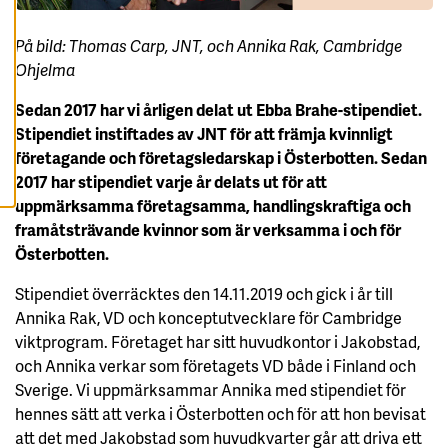
A
A
L
På bild: Thomas Carp, JNT, och Annika Rak, Cambridge
L
A
Ohjelma
C
O
O
Sedan 2017 har vi årligen delat ut Ebba Brahe-stipendiet.
K
Stipendiet instiftades av JNT för att främja kvinnligt
I
E
företagande och företagsledarskap i Österbotten. Sedan
S
2017 har stipendiet varje år delats ut för att
uppmärksamma företagsamma, handlingskraftiga och
framåtsträvande kvinnor som är verksamma i och för
Österbotten.
Stipendiet överräcktes den 14.11.2019 och gick i år till
Annika Rak, VD och konceptutvecklare för Cambridge
viktprogram. Företaget har sitt huvudkontor i Jakobstad,
och Annika verkar som företagets VD både i Finland och
Sverige. Vi uppmärksammar Annika med stipendiet för
hennes sätt att verka i Österbotten och för att hon bevisat
att det med Jakobstad som huvudkvarter går att driva ett