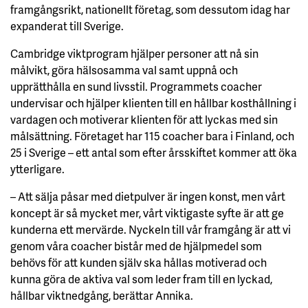
framgångsrikt, nationellt företag, som dessutom idag har
expanderat till Sverige.
Cambridge viktprogram hjälper personer att nå sin
målvikt, göra hälsosamma val samt uppnå och
upprätthålla en sund livsstil. Programmets coacher
undervisar och hjälper klienten till en hållbar kosthållning i
vardagen och motiverar klienten för att lyckas med sin
målsättning. Företaget har 115 coacher bara i Finland, och
25 i Sverige – ett antal som efter årsskiftet kommer att öka
ytterligare.
– Att sälja påsar med dietpulver är ingen konst, men vårt
koncept är så mycket mer, vårt viktigaste syfte är att ge
kunderna ett mervärde. Nyckeln till vår framgång är att vi
genom våra coacher bistår med de hjälpmedel som
behövs för att kunden själv ska hållas motiverad och
kunna göra de aktiva val som leder fram till en lyckad,
hållbar viktnedgång, berättar Annika.