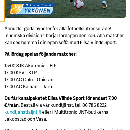
A
C
C
E
P
Ännu fler goda nyheter för alla fotbollsintresserade!
T
E
Inhemska division 1 börjar lördagen den 27.6. Alla matcher
R
A
kan ses hemma i din egen soffa med Elisa Viihde Sport.
A
L
L
På lördag spelas följande matcher:
A
C
O
15:00 SJK Akatemia – EIF
O
17:00 KPV – KTP
K
I
17:00 AC Oulu – Gnistan
E
S
17:00 AC Kajaani – Jaro
Du får kanalpaketet Elisa Viihde Sport för endast 7,90
€/mån.
Beställ via vår kundtjänst, tel. 06 786 8222,
kundtjanst[a]jnt.fi
eller i Multitronic|JNT-butikerna i
Jakobstad och Vasa.