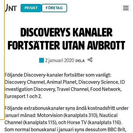
Hoppa till innehåll
Du har kontroll över
PRIVAT
FÖRETAG
dina
Men
cookiepreferenser
och kan ändra dem
Discoverys kanaler
när som helst. Läs
mer om våra
fortsätter utan avbrott
cookies.
R
2 januari 2020
DELA
E
D
I
Följande Discovery-kanaler fortsätter som vanligt:
G
E
Discovery Channel, Animal Planet, Discovery Science, ID
R
A
Investigation Discovery, Travel Channel, Food Network,
C
O
Eurosport 1 och 2.
O
K
Följande extrabonuskanaler syns ändå kostnadsfritt under
I
E
januari månad: Motorvision (kanalplats 310), Nautical
S
Channel (kanalplats 115), och Horse TV (kanalplats 116).
A
Som normal bonuskanal i januari syns dessutom BBC Brit,
V