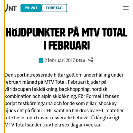
G
Hoppa till innehåll
E
PRIVAT
FÖRETAG
R
Men
A
C
O
O
Höjdpunkter på MTV Total
K
I
E
i Februari
S
A
V
2 februari 2017
DELA
V
I
S
Den sportintresserade hittar gott om underhålling under
A
A
februari månad på MTV Total. Februari bjuder på
L
L
världscupen i skidåkning, backhoppning, nordisk
A
kombination och alpin skidåkning. För Formel 1 fansen
börjat testkörningarna och för de som gillar ishockey
A
C
bjuds det på final i CHL samt en hel drös av SHL matcher.
C
E
Inte heller den travintresserade behöver få långtråkigt,
P
T
MTV Total sänder trav hela sex dagar i veckan.
E
R