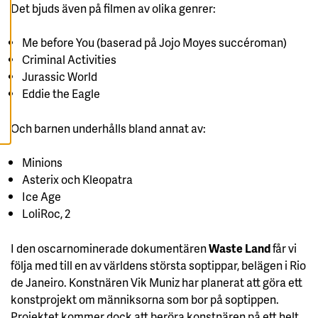
Det bjuds även på filmen av olika genrer:
A
A
L
L
Me before You (baserad på Jojo Moyes succéroman)
A
C
Criminal Activities
O
Jurassic World
O
K
Eddie the Eagle
I
E
S
Och barnen underhålls bland annat av:
Minions
Asterix och Kleopatra
Ice Age
LoliRoc, 2
I den oscarnominerade dokumentären
Waste Land
får vi
följa med till en av världens största soptippar, belägen i Rio
de Janeiro. Konstnären Vik Muniz har planerat att göra ett
konstprojekt om männiksorna som bor på soptippen.
Projektet kommer dock att beröra konstnären på ett helt