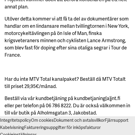
annat plan.
Utöver detta kommer vi att få ta del av dokumentärer som
handlar om en lindansare mellan tvillingtornen i New York,
motorcykeltävlingen på ön Isle of Man, finska
krigsveteraners minnen och cyklisten Lance Armstrong,
som blev fast för doping efter sina otaliga segrar i Tour de
France.
Har du inte MTV Total kanalpaket? Beställ då MTV Totalt
till priset 29,95€/månad.
Beställ via vår kundbetjäning på kundbetjaning[a]jnt.fi
eller per telefon på 06 786 8222. Du är också välkommen in
till vår butik på Alholmsgatan 3, Jakobstad.
Integritetspolicy
Om cookies
Dokument och avtalsvillkor
Fjärrsupport
Kabelvisning
Faktureringsuppgifter för inköpsfakturor
Cookieinställningar