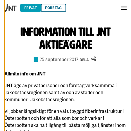
Hoppa till innehåll
E
R
PRIVAT
FÖRETAG
A
Men
C
O
O
Information till JNT
K
I
E
S
aktieägare
A
V
25 september 2017
V
DELA
I
S
A
Allmän info om JNT
A
L
JNT ägs av privatpersoner och företag verksammma i
L
A
Jakobstadsregionen samt av och av städer och
kommuner i Jakobstadsregionen.
A
C
C
Vi jobbar långsiktigt för en väl utbyggd fiberinfrastruktur i
E
P
Österbotten och för att alla som bor och verkar i
T
Österbotten ska ha tillgång till bästa möjliga tjänster inom
E
R