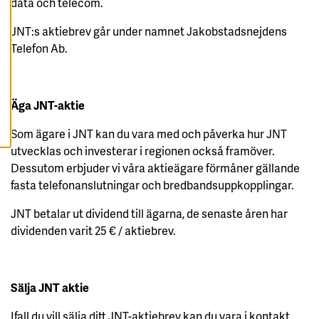
data och telecom.
A
A
L
JNT:s aktiebrev går under namnet Jakobstadsnejdens
L
A
Telefon Ab.
C
O
O
K
I
Äga JNT-aktie
E
S
Som ägare i JNT kan du vara med och påverka hur JNT
utvecklas och investerar i regionen också framöver.
Dessutom erbjuder vi våra aktieägare förmåner gällande
fasta telefonanslutningar och bredbandsuppkopplingar.
JNT betalar ut dividend till ägarna, de senaste åren har
dividenden varit 25 € / aktiebrev.
Sälja JNT aktie
Ifall du vill sälja ditt JNT-aktiebrev kan du vara i kontakt