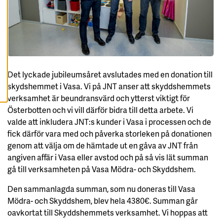
A
A
L
L
A
C
O
O
K
I
E
Det lyckade jubileumsåret avslutades med en donation till
S
skydshemmet i Vasa. Vi på JNT anser att skyddshemmets
verksamhet är beundransvärd och ytterst viktigt för
Österbotten och vi vill därför bidra till detta arbete. Vi
valde att inkludera JNT:s kunder i Vasa i processen och de
fick därför vara med och påverka storleken på donationen
genom att välja om de hämtade ut en gåva av JNT från
angiven affär i Vasa eller avstod och på så vis lät summan
gå till verksamheten på Vasa Mödra- och Skyddshem.
Den sammanlagda summan, som nu doneras till Vasa
Mödra- och Skyddshem, blev hela 4380€. Summan går
oavkortat till Skyddshemmets verksamhet. Vi hoppas att