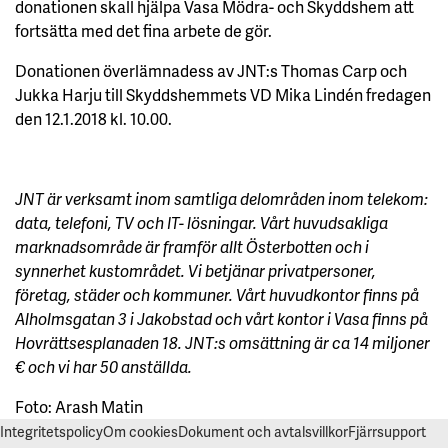
donationen skall hjälpa Vasa Mödra- och Skyddshem att
fortsätta med det fina arbete de gör.
Donationen överlämnadess av JNT:s Thomas Carp och
Jukka Harju till Skyddshemmets VD Mika Lindén fredagen
den 12.1.2018 kl. 10.00.
JNT är verksamt inom samtliga delområden inom telekom:
data, telefoni, TV och IT- lösningar. Vårt huvudsakliga
marknadsområde är framför allt Österbotten och i
synnerhet kustområdet. Vi betjänar privatpersoner,
företag, städer och kommuner. Vårt huvudkontor finns på
Alholmsgatan 3 i Jakobstad och vårt kontor i Vasa finns på
Hovrättsesplanaden 18. JNT:s omsättning är ca 14 miljoner
€ och vi har 50 anställda.
Foto: Arash Matin
Integritetspolicy
Om cookies
Dokument och avtalsvillkor
Fjärrsupport