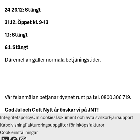
S
A
24-26.12: Stängt
A
L
L
31.12: Öppet kl. 9-13
A
1.1: Stängt
A
C
C
6.1: Stängt
E
P
T
Däremellan gäller normala betjäningstider.
E
R
A
A
L
L
A
C
O
Vår felanmälan betjänar dygnet runt på tel. 0800 306 719.
O
K
God Jul och Gott Nytt år önskar vi på JNT!
I
E
Integritetspolicy
Om cookies
Dokument och avtalsvillkor
Fjärrsupport
S
Kabelvisning
Faktureringsuppgifter för inköpsfakturor
Cookieinställningar