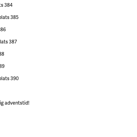
ts 384
plats 385
386
lats 387
88
389
plats 390
g adventstid!