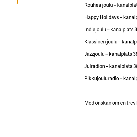
I
Rouhea joulu – kanalpla
S
A
Happy Holidays – kanal
A
L
L
Indiejoulu – kanalplats 
A
Klassinen joulu – kanalp
A
C
C
Jazzjoulu – kanalplats 3
E
P
T
Julradion – kanalplats 
E
R
A
Pikkujouluradio – kanal
A
L
L
A
C
O
Med önskan om en trevli
O
K
I
E
S