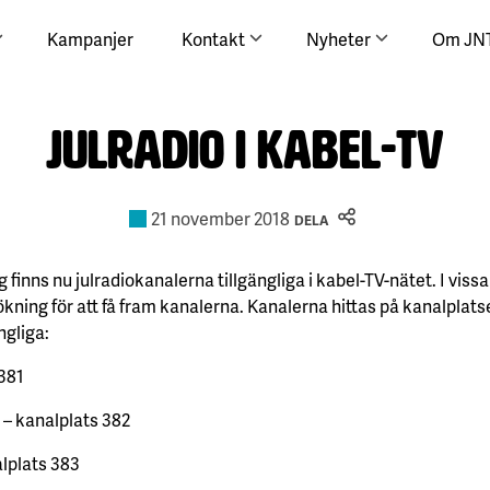
Kampanjer
Kontakt
Nyheter
Om JN
Julradio i kabel-TV
21 november 2018
DELA
g finns nu julradiokanalerna tillgängliga i kabel-TV-nätet. I vissa
kning för att få fram kanalerna. Kanalerna hittas på kanalplats
ngliga:
 381
– kanalplats 382
alplats 383