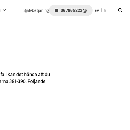
Sök på
@
T
Självbetjäning
06 786 8222
sv
fi
 fall kan det hända att du
erna 381-390. Följande