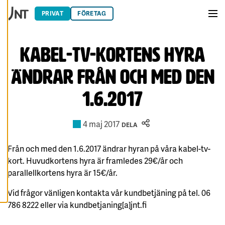
Hoppa till innehåll
Du har kontroll över
PRIVAT
FÖRETAG
dina
Men
cookiepreferenser
och kan ändra dem
Kabel-tv-kortens hyra
när som helst. Läs
mer om våra
ändrar från och med den
cookies.
1.6.2017
R
E
D
I
4 maj 2017
DELA
G
E
R
A
Från och med den 1.6.2017 ändrar hyran på våra kabel-tv-
C
kort. Huvudkortens hyra är framledes 29€/år och
O
O
parallellkortens hyra är 15€/år.
K
I
E
Vid frågor vänligen kontakta vår kundbetjäning på tel. 06
S
786 8222 eller via kundbetjaning[a]jnt.fi
A
V