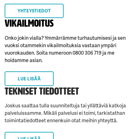
YHTEYSTIEDOT
Vikailmoitus
Onko jokin vialla? Ymmärrämme turhautumisesi ja sen
vuoksi otammekin vikailmoituksia vastaan ympäri
vuorokauden. Soita numeroon 0800 306 719 ja me
hoidamme asian.
LUE LISÄÄ
TEKNISET TIEDOTTEET
Joskus saattaa tulla suunniteltuja tai yllättäviä katkoja
palveluissamme. Mikäli palvelusi ei toimi, tarkistathan
toimintatiedotteet ennenkuin otat meihin yhteyttä.
LUE LISÄÄ