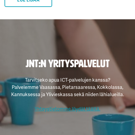
JNT:n yrityspalvelut
Tarvitseko apua ICT-palvelujen kanssa?
Palvelemme Vaasassa, Pietarsaaressa, Kokkolassa,
Kannuksessa ja Ylivieskassa sekä niiden lähialueilla.
Yhteystietomme löydät täältä.