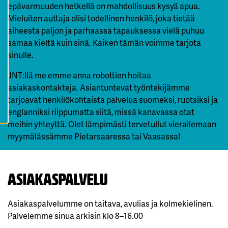
epävarmuuden hetkellä on mahdollisuus kysyä apua.
K
A
Mieluiten auttaja olisi todellinen henkilö, joka tietää
I
K
aiheesta paljon ja parhaassa tapauksessa vielä puhuu
K
samaa kieltä kuin sinä. Kaiken tämän voimme tarjota
I
E
sinulle.
V
Ä
S
JNT:llä me emme anna robottien hoitaa
T
E
asiakaskontakteja. Asiantuntevat työntekijämme
E
tarjoavat henkilökohtaista palvelua suomeksi, ruotsiksi ja
T
englanniksi riippumatta siitä, missä kanavassa otat
meihin yhteyttä. Olet lämpimästi tervetullut vierailemaan
myymälässämme Pietarsaaressa tai Vaasassa!
Asiakaspalvelu
Asiakaspalvelumme on taitava, avulias ja kolmekielinen.
Palvelemme sinua arkisin klo 8–16.00