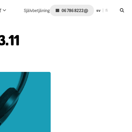
Sök på
@
T
Självbetjäning
06 786 8222
sv
fi
3.11