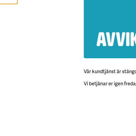
I
S
A
A
L
L
A
A
C
C
E
P
T
E
Vår kundtjänst är stängd
R
A
A
Vi betjänar er igen freda
L
L
A
C
O
O
K
I
E
S