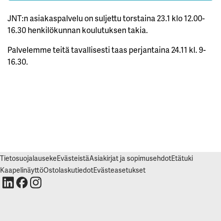
K
I
JNT:n asiakaspalvelu on suljettu torstaina 23.1 klo 12.00-
E
L
16.30 henkilökunnan koulutuksen takia.
L
Ä
K
Palvelemme teitä tavallisesti taas perjantaina 24.11 kl. 9-
A
I
16.30.
K
K
I
H
Y
V
Ä
K
S
Y
K
A
Tietosuojalauseke
Evästeistä
Asiakirjat ja sopimusehdot
Etätuki
I
K
Kaapelinäyttö
Ostolaskutiedot
Evästeasetukset
K
I
E
V
Ä
S
T