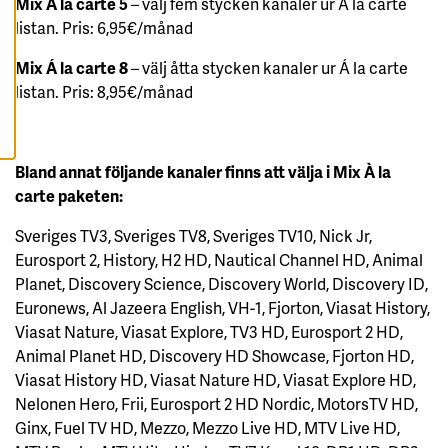
Mix Á la carte 5
– välj fem stycken kanaler ur Á la carte
T
listan. Pris: 6,95€/månad
E
R
A
Mix Á la carte 8
– välj åtta stycken kanaler ur Á la carte
A
L
listan. Pris: 8,95€/månad
L
A
C
O
O
K
Bland annat följande kanaler finns att välja i Mix À la
I
carte paketen:
E
S
Sveriges TV3, Sveriges TV8, Sveriges TV10, Nick Jr,
Eurosport 2, History, H2 HD, Nautical Channel HD, Animal
Planet, Discovery Science, Discovery World, Discovery ID,
Euronews, Al Jazeera English, VH-1, Fjorton, Viasat History,
Viasat Nature, Viasat Explore, TV3 HD, Eurosport 2 HD,
Animal Planet HD, Discovery HD Showcase, Fjorton HD,
Viasat History HD, Viasat Nature HD, Viasat Explore HD,
Nelonen Hero, Frii, Eurosport 2 HD Nordic, MotorsTV HD,
Ginx, Fuel TV HD, Mezzo, Mezzo Live HD, MTV Live HD,