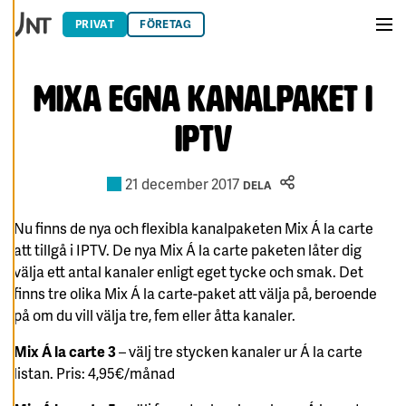
E
Hoppa till innehåll
D
PRIVAT
FÖRETAG
I
Men
G
E
R
A
Mixa egna kanalpaket i
C
O
O
IPTV
K
I
E
S
21 december 2017
DELA
A
V
Nu finns de nya och flexibla kanalpaketen Mix Á la carte
V
I
att tillgå i IPTV. De nya Mix Á la carte paketen låter dig
S
A
välja ett antal kanaler enligt eget tycke och smak. Det
A
finns tre olika Mix Á la carte-paket att välja på, beroende
L
L
på om du vill välja tre, fem eller åtta kanaler.
A
Mix Á la carte 3
– välj tre stycken kanaler ur Á la carte
A
C
listan. Pris: 4,95€/månad
C
E
P