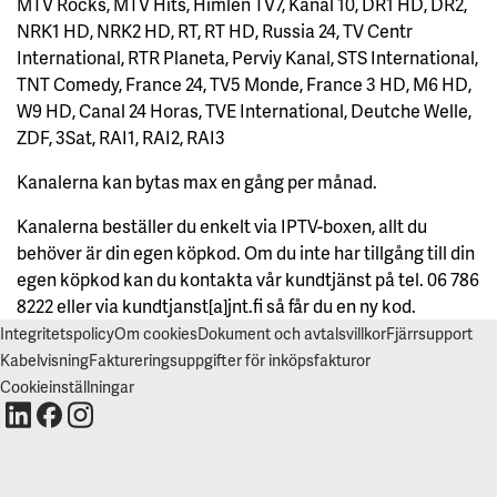
MTV Rocks, MTV Hits, Himlen TV7, Kanal 10, DR1 HD, DR2,
NRK1 HD, NRK2 HD, RT, RT HD, Russia 24, TV Centr
International, RTR Planeta, Perviy Kanal, STS International,
TNT Comedy, France 24, TV5 Monde, France 3 HD, M6 HD,
W9 HD, Canal 24 Horas, TVE International, Deutche Welle,
ZDF, 3Sat, RAI1, RAI2, RAI3
Kanalerna kan bytas max en gång per månad.
Kanalerna beställer du enkelt via IPTV-boxen, allt du
behöver är din egen köpkod. Om du inte har tillgång till din
egen köpkod kan du kontakta vår kundtjänst på tel. 06 786
8222 eller via kundtjanst[a]jnt.fi så får du en ny kod.
Integritetspolicy
Om cookies
Dokument och avtalsvillkor
Fjärrsupport
Kabelvisning
Faktureringsuppgifter för inköpsfakturor
Cookieinställningar