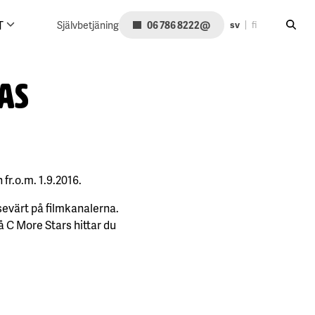
Sök på
@
T
Självbetjäning
06 786 8222
sv
fi
as
 fr.o.m. 1.9.2016.
sevärt på filmkanalerna.
å C More Stars hittar du