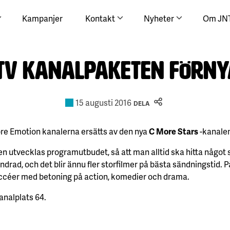
Kampanjer
Kontakt
Nyheter
Om JN
TV kanalpaketen förny
15 augusti 2016
DELA
re Emotion kanalerna ersätts av den nya
C More Stars
-kanalen
 utvecklas programutbudet, så att man alltid ska hitta något 
drad, och det blir ännu fler storfilmer på bästa sändningstid. P
uccéer med betoning på action, komedier och drama.
analplats 64.