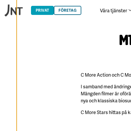
Du har kontroll över
Hoppa till innehåll
dina
Våra tjänster
PRIVAT
FÖRETAG
cookiepreferenser
och kan ändra dem
när som helst. Läs
mer om våra
M
cookies.
R
E
D
I
G
E
C More Action och C Mo
R
A
I samband med ändringen
C
O
Mängden filmer är oförän
O
K
nya och klassiska bios
I
E
S
C More Stars hittas på k
A
V
V