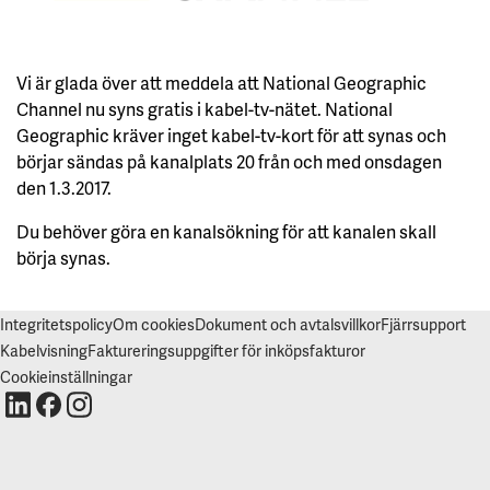
V
I
S
A
A
Vi är glada över att meddela att National Geographic
L
L
Channel nu syns gratis i kabel-tv-nätet. National
A
Geographic kräver inget kabel-tv-kort för att synas och
börjar sändas på kanalplats 20 från och med onsdagen
A
C
den 1.3.2017.
C
E
P
Du behöver göra en kanalsökning för att kanalen skall
T
E
börja synas.
R
A
A
L
Integritetspolicy
Om cookies
Dokument och avtalsvillkor
Fjärrsupport
L
A
Kabelvisning
Faktureringsuppgifter för inköpsfakturor
C
O
Cookieinställningar
O
K
I
E
S