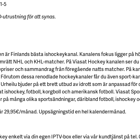
1-5
utrustning för att synas.
n är Finlands bästa ishockeykanal. Kanalens fokus ligger på h
mrätt NHL och KHL-matcher. På Viasat Hockey kanalen ser du
priser och sammandrag från föregående natts matcher. På kana
 Förutom dessa renodlade hockeykanaler får du även sport-kan
 Urheilu bjuder på ett brett utbud av idrott som är anpassad för 
t ishockey, fotboll, korgboll och amerikansk fotboll. Viasat Sp
 på många olika sportsändningar, däribland fotboll, ishockey 
 är 29,95€/månad. Uppsägningstid en hel kalendermånad.
ckey
enkelt via din egen IPTV-box eller via vår kundtjänst på tel. 