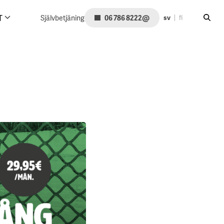
Sök på
@
T
Självbetjäning
06 786 8222
sv
fi