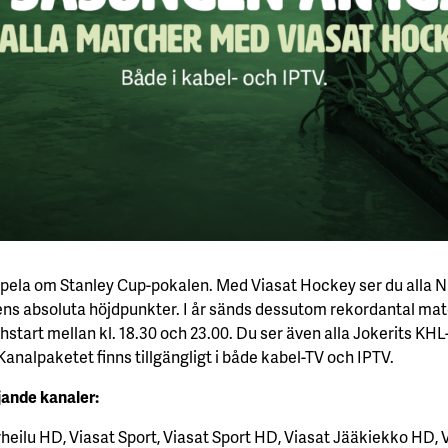
 spela om Stanley Cup-pokalen.
Med Viasat Hockey ser du alla N
 absoluta höjdpunkter. I år sänds dessutom rekordantal mat
start mellan kl. 18.30 och 23.00. Du ser även alla Jokerits KH
nalpaketet finns tillgängligt i både kabel-TV och IPTV.
ljande kanaler:
rheilu HD, Viasat Sport, Viasat Sport HD, Viasat Jääkiekko HD, 