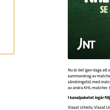
E
R
A
A
L
L
A
C
O
O
K
I
E
S
Nu är det igen dags att
sammandrag av matchens
sändningstid, med match
av andra KHL-matcher. Ka
I kanalpaketet ingår fö
Viasat Urheilu, Viasat U