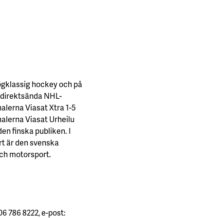
ögklassig hockey och på
 direktsända NHL-
lerna Viasat Xtra 1-5
alerna Viasat Urheilu
den finska publiken. I
ort är den svenska
och motorsport.
06 786 8222, e-post: